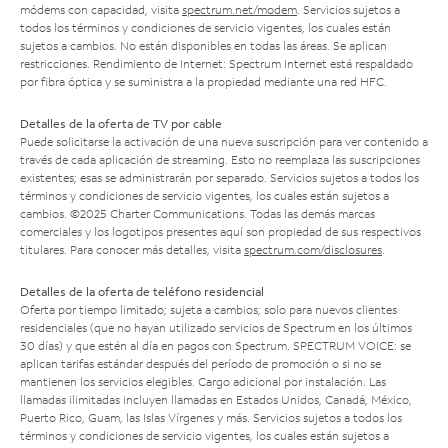
módems con capacidad, visita
spectrum.net/modem
. Servicios sujetos a
todos los términos y condiciones de servicio vigentes, los cuales están
sujetos a cambios. No están disponibles en todas las áreas. Se aplican
restricciones. Rendimiento de Internet: Spectrum Internet está respaldado
por fibra óptica y se suministra a la propiedad mediante una red HFC.
Detalles de la oferta de TV por cable
Puede solicitarse la activación de una nueva suscripción para ver contenido a
través de cada aplicación de streaming. Esto no reemplaza las suscripciones
existentes; esas se administrarán por separado. Servicios sujetos a todos los
términos y condiciones de servicio vigentes, los cuales están sujetos a
cambios. ©2025 Charter Communications. Todas las demás marcas
comerciales y los logotipos presentes aquí son propiedad de sus respectivos
titulares. Para conocer más detalles, visita
spectrum.com/disclosures
.
Detalles de la oferta de teléfono residencial
Oferta por tiempo limitado; sujeta a cambios; solo para nuevos clientes
residenciales (que no hayan utilizado servicios de Spectrum en los últimos
30 días) y que estén al día en pagos con Spectrum. SPECTRUM VOICE: se
aplican tarifas estándar después del período de promoción o si no se
mantienen los servicios elegibles. Cargo adicional por instalación. Las
llamadas ilimitadas incluyen llamadas en Estados Unidos, Canadá, México,
Puerto Rico, Guam, las Islas Vírgenes y más. Servicios sujetos a todos los
términos y condiciones de servicio vigentes, los cuales están sujetos a