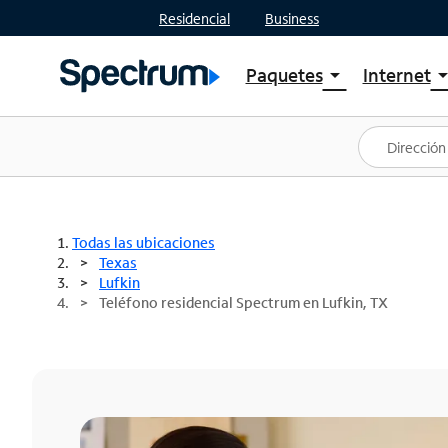
Residencial
Business
Paquetes
Internet
arrow_drop_down
arrow_drop
Ver paquetes
Spectr
Spectrum One
Planes
Mejores ofertas
Spectr
Ofertas en tu área
Intern
Todas las ubicaciones
Texas
Lufkin
Teléfono residencial Spectrum en Lufkin, TX