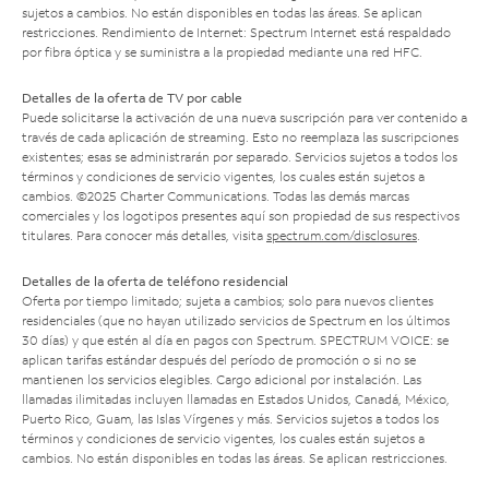
sujetos a cambios. No están disponibles en todas las áreas. Se aplican
restricciones. Rendimiento de Internet: Spectrum Internet está respaldado
por fibra óptica y se suministra a la propiedad mediante una red HFC.
Detalles de la oferta de TV por cable
Puede solicitarse la activación de una nueva suscripción para ver contenido a
través de cada aplicación de streaming. Esto no reemplaza las suscripciones
existentes; esas se administrarán por separado. Servicios sujetos a todos los
términos y condiciones de servicio vigentes, los cuales están sujetos a
cambios. ©2025 Charter Communications. Todas las demás marcas
comerciales y los logotipos presentes aquí son propiedad de sus respectivos
titulares. Para conocer más detalles, visita
spectrum.com/disclosures
.
Detalles de la oferta de teléfono residencial
Oferta por tiempo limitado; sujeta a cambios; solo para nuevos clientes
residenciales (que no hayan utilizado servicios de Spectrum en los últimos
30 días) y que estén al día en pagos con Spectrum. SPECTRUM VOICE: se
aplican tarifas estándar después del período de promoción o si no se
mantienen los servicios elegibles. Cargo adicional por instalación. Las
llamadas ilimitadas incluyen llamadas en Estados Unidos, Canadá, México,
Puerto Rico, Guam, las Islas Vírgenes y más. Servicios sujetos a todos los
términos y condiciones de servicio vigentes, los cuales están sujetos a
cambios. No están disponibles en todas las áreas. Se aplican restricciones.