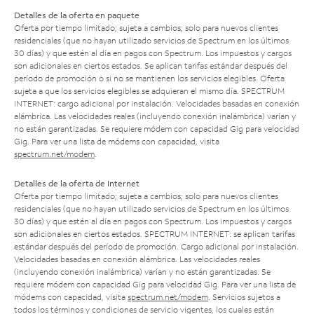
Detalles de la oferta en paquete
Oferta por tiempo limitado; sujeta a cambios; solo para nuevos clientes
residenciales (que no hayan utilizado servicios de Spectrum en los últimos
30 días) y que estén al día en pagos con Spectrum. Los impuestos y cargos
son adicionales en ciertos estados. Se aplican tarifas estándar después del
período de promoción o si no se mantienen los servicios elegibles. Oferta
sujeta a que los servicios elegibles se adquieran el mismo día. SPECTRUM
INTERNET: cargo adicional por instalación. Velocidades basadas en conexión
alámbrica. Las velocidades reales (incluyendo conexión inalámbrica) varían y
no están garantizadas. Se requiere módem con capacidad Gig para velocidad
Gig. Para ver una lista de módems con capacidad, visita
spectrum.net/modem
.
Detalles de la oferta de Internet
Oferta por tiempo limitado; sujeta a cambios; solo para nuevos clientes
residenciales (que no hayan utilizado servicios de Spectrum en los últimos
30 días) y que estén al día en pagos con Spectrum. Los impuestos y cargos
son adicionales en ciertos estados. SPECTRUM INTERNET: se aplican tarifas
estándar después del período de promoción. Cargo adicional por instalación.
Velocidades basadas en conexión alámbrica. Las velocidades reales
(incluyendo conexión inalámbrica) varían y no están garantizadas. Se
requiere módem con capacidad Gig para velocidad Gig. Para ver una lista de
módems con capacidad, visita
spectrum.net/modem
. Servicios sujetos a
todos los términos y condiciones de servicio vigentes, los cuales están