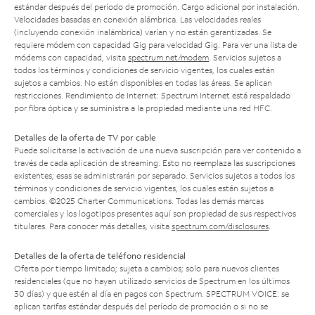
estándar después del período de promoción. Cargo adicional por instalación.
Velocidades basadas en conexión alámbrica. Las velocidades reales
(incluyendo conexión inalámbrica) varían y no están garantizadas. Se
requiere módem con capacidad Gig para velocidad Gig. Para ver una lista de
módems con capacidad, visita
spectrum.net/modem
. Servicios sujetos a
todos los términos y condiciones de servicio vigentes, los cuales están
sujetos a cambios. No están disponibles en todas las áreas. Se aplican
restricciones. Rendimiento de Internet: Spectrum Internet está respaldado
por fibra óptica y se suministra a la propiedad mediante una red HFC.
Detalles de la oferta de TV por cable
Puede solicitarse la activación de una nueva suscripción para ver contenido a
través de cada aplicación de streaming. Esto no reemplaza las suscripciones
existentes; esas se administrarán por separado. Servicios sujetos a todos los
términos y condiciones de servicio vigentes, los cuales están sujetos a
cambios. ©2025 Charter Communications. Todas las demás marcas
comerciales y los logotipos presentes aquí son propiedad de sus respectivos
titulares. Para conocer más detalles, visita
spectrum.com/disclosures
.
Detalles de la oferta de teléfono residencial
Oferta por tiempo limitado; sujeta a cambios; solo para nuevos clientes
residenciales (que no hayan utilizado servicios de Spectrum en los últimos
30 días) y que estén al día en pagos con Spectrum. SPECTRUM VOICE: se
aplican tarifas estándar después del período de promoción o si no se