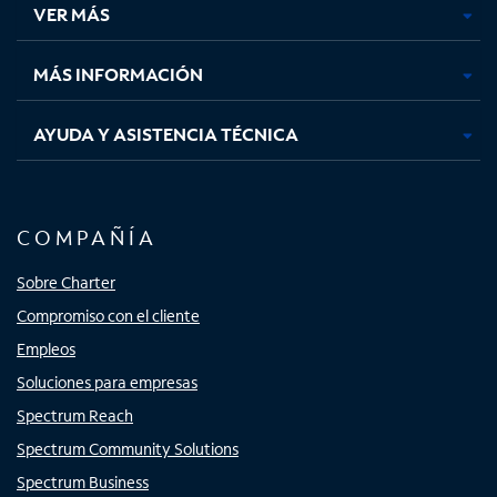
VER MÁS
pestaña
pestaña
pestaña
pestaña
nueva
nueva
nueva
nueva
MÁS INFORMACIÓN
AYUDA Y ASISTENCIA TÉCNICA
COMPAÑÍA
Sobre Charter
Compromiso con el cliente
Empleos
Soluciones para empresas
Spectrum Reach
Spectrum Community Solutions
Spectrum Business