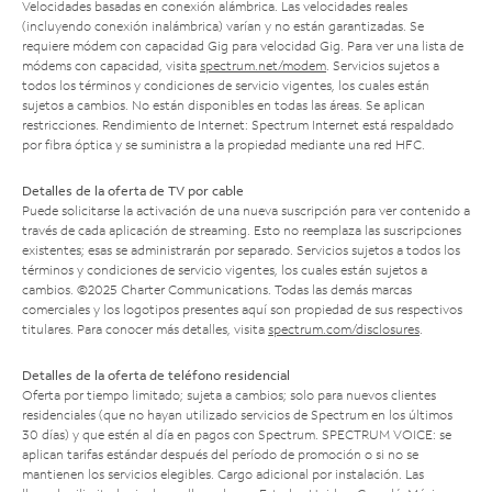
Velocidades basadas en conexión alámbrica. Las velocidades reales
(incluyendo conexión inalámbrica) varían y no están garantizadas. Se
requiere módem con capacidad Gig para velocidad Gig. Para ver una lista de
módems con capacidad, visita
spectrum.net/modem
. Servicios sujetos a
todos los términos y condiciones de servicio vigentes, los cuales están
sujetos a cambios. No están disponibles en todas las áreas. Se aplican
restricciones. Rendimiento de Internet: Spectrum Internet está respaldado
por fibra óptica y se suministra a la propiedad mediante una red HFC.
Detalles de la oferta de TV por cable
Puede solicitarse la activación de una nueva suscripción para ver contenido a
través de cada aplicación de streaming. Esto no reemplaza las suscripciones
existentes; esas se administrarán por separado. Servicios sujetos a todos los
términos y condiciones de servicio vigentes, los cuales están sujetos a
cambios. ©2025 Charter Communications. Todas las demás marcas
comerciales y los logotipos presentes aquí son propiedad de sus respectivos
titulares. Para conocer más detalles, visita
spectrum.com/disclosures
.
Detalles de la oferta de teléfono residencial
Oferta por tiempo limitado; sujeta a cambios; solo para nuevos clientes
residenciales (que no hayan utilizado servicios de Spectrum en los últimos
30 días) y que estén al día en pagos con Spectrum. SPECTRUM VOICE: se
aplican tarifas estándar después del período de promoción o si no se
mantienen los servicios elegibles. Cargo adicional por instalación. Las