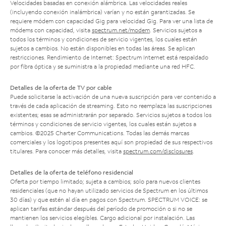
Velocidades basadas en conexión alámbrica. Las velocidades reales
(incluyendo conexión inalámbrica) varían y no están garantizadas. Se
requiere módem con capacidad Gig para velocidad Gig. Para ver una lista de
módems con capacidad, visita
spectrum.net/modem
. Servicios sujetos a
todos los términos y condiciones de servicio vigentes, los cuales están
sujetos a cambios. No están disponibles en todas las áreas. Se aplican
restricciones. Rendimiento de Internet: Spectrum Internet está respaldado
por fibra óptica y se suministra a la propiedad mediante una red HFC.
Detalles de la oferta de TV por cable
Puede solicitarse la activación de una nueva suscripción para ver contenido a
través de cada aplicación de streaming. Esto no reemplaza las suscripciones
existentes; esas se administrarán por separado. Servicios sujetos a todos los
términos y condiciones de servicio vigentes, los cuales están sujetos a
cambios. ©2025 Charter Communications. Todas las demás marcas
comerciales y los logotipos presentes aquí son propiedad de sus respectivos
titulares. Para conocer más detalles, visita
spectrum.com/disclosures
.
Detalles de la oferta de teléfono residencial
Oferta por tiempo limitado; sujeta a cambios; solo para nuevos clientes
residenciales (que no hayan utilizado servicios de Spectrum en los últimos
30 días) y que estén al día en pagos con Spectrum. SPECTRUM VOICE: se
aplican tarifas estándar después del período de promoción o si no se
mantienen los servicios elegibles. Cargo adicional por instalación. Las