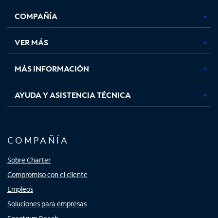
se
se
se
se
COMPAÑÍA
abre
abre
abre
abre
en
en
en
en
una
una
una
una
VER MÁS
pestaña
pestaña
pestaña
pestaña
nueva
nueva
nueva
nueva
MÁS INFORMACIÓN
AYUDA Y ASISTENCIA TÉCNICA
COMPAÑÍA
Sobre Charter
Compromiso con el cliente
Empleos
Soluciones para empresas