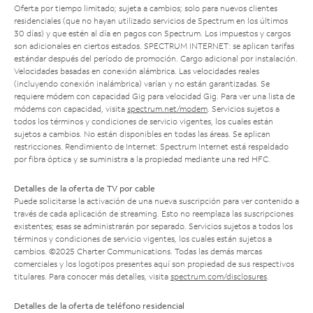
Oferta por tiempo limitado; sujeta a cambios; solo para nuevos clientes
residenciales (que no hayan utilizado servicios de Spectrum en los últimos
30 días) y que estén al día en pagos con Spectrum. Los impuestos y cargos
son adicionales en ciertos estados. SPECTRUM INTERNET: se aplican tarifas
estándar después del período de promoción. Cargo adicional por instalación.
Velocidades basadas en conexión alámbrica. Las velocidades reales
(incluyendo conexión inalámbrica) varían y no están garantizadas. Se
requiere módem con capacidad Gig para velocidad Gig. Para ver una lista de
módems con capacidad, visita
spectrum.net/modem
. Servicios sujetos a
todos los términos y condiciones de servicio vigentes, los cuales están
sujetos a cambios. No están disponibles en todas las áreas. Se aplican
restricciones. Rendimiento de Internet: Spectrum Internet está respaldado
por fibra óptica y se suministra a la propiedad mediante una red HFC.
Detalles de la oferta de TV por cable
Puede solicitarse la activación de una nueva suscripción para ver contenido a
través de cada aplicación de streaming. Esto no reemplaza las suscripciones
existentes; esas se administrarán por separado. Servicios sujetos a todos los
términos y condiciones de servicio vigentes, los cuales están sujetos a
cambios. ©2025 Charter Communications. Todas las demás marcas
comerciales y los logotipos presentes aquí son propiedad de sus respectivos
titulares. Para conocer más detalles, visita
spectrum.com/disclosures
.
Detalles de la oferta de teléfono residencial