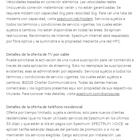
Velocidades basadas en conexión alámbrica. Las velocidades reales
(incluyendo conexión inalámbrica) varían y no están garantizadas. Se
requiere módem con capacidad Gig para velocidad Gig. Para ver una lista de
módems con capacidad, visita
spectrum.net/modem
. Servicios sujetos a
todos los términos y condiciones de servicio vigentes, los cuales están
sujetos a cambios. No están disponibles en todas las áreas. Se aplican
restricciones. Rendimiento de Internet: Spectrum Internet está respaldado
por fibra óptica y se suministra a la propiedad mediante una red HFC.
Detalles de la oferta de TV por cable
Puede solicitarse la activación de una nueva suscripción para ver contenido a
través de cada aplicación de streaming. Esto no reemplaza las suscripciones
existentes; esas se administrarán por separado. Servicios sujetos a todos los
términos y condiciones de servicio vigentes, los cuales están sujetos a
cambios. ©2025 Charter Communications. Todas las demás marcas
comerciales y los logotipos presentes aquí son propiedad de sus respectivos
titulares. Para conocer más detalles, visita
spectrum.com/disclosures
.
Detalles de la oferta de teléfono residencial
Oferta por tiempo limitado; sujeta a cambios; solo para nuevos clientes
residenciales (que no hayan utilizado servicios de Spectrum en los últimos
30 días) y que estén al día en pagos con Spectrum. SPECTRUM VOICE: se
aplican tarifas estándar después del período de promoción o si no se
mantienen los servicios elegibles. Cargo adicional por instalación. Las