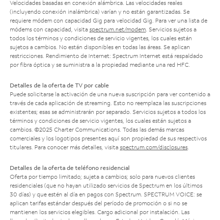
Velocidades basadas en conexión alámbrica. Las velocidades reales
(incluyendo conexión inalámbrica) varían y no están garantizadas. Se
requiere módem con capacidad Gig para velocidad Gig. Para ver una lista de
módems con capacidad, visita
spectrum.net/modem
. Servicios sujetos a
todos los términos y condiciones de servicio vigentes, los cuales están
sujetos a cambios. No están disponibles en todas las áreas. Se aplican
restricciones. Rendimiento de Internet: Spectrum Internet está respaldado
por fibra óptica y se suministra a la propiedad mediante una red HFC.
Detalles de la oferta de TV por cable
Puede solicitarse la activación de una nueva suscripción para ver contenido a
través de cada aplicación de streaming. Esto no reemplaza las suscripciones
existentes; esas se administrarán por separado. Servicios sujetos a todos los
términos y condiciones de servicio vigentes, los cuales están sujetos a
cambios. ©2025 Charter Communications. Todas las demás marcas
comerciales y los logotipos presentes aquí son propiedad de sus respectivos
titulares. Para conocer más detalles, visita
spectrum.com/disclosures
.
Detalles de la oferta de teléfono residencial
Oferta por tiempo limitado; sujeta a cambios; solo para nuevos clientes
residenciales (que no hayan utilizado servicios de Spectrum en los últimos
30 días) y que estén al día en pagos con Spectrum. SPECTRUM VOICE: se
aplican tarifas estándar después del período de promoción o si no se
mantienen los servicios elegibles. Cargo adicional por instalación. Las