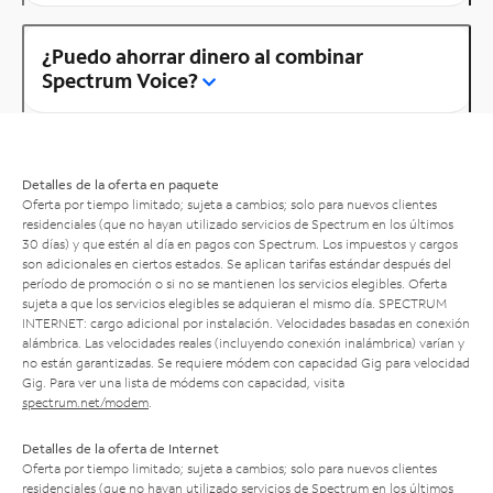
¿Puedo ahorrar dinero al combinar
Spectrum Voice?
Detalles de la oferta en paquete
Oferta por tiempo limitado; sujeta a cambios; solo para nuevos clientes
residenciales (que no hayan utilizado servicios de Spectrum en los últimos
30 días) y que estén al día en pagos con Spectrum. Los impuestos y cargos
son adicionales en ciertos estados. Se aplican tarifas estándar después del
período de promoción o si no se mantienen los servicios elegibles. Oferta
sujeta a que los servicios elegibles se adquieran el mismo día. SPECTRUM
INTERNET: cargo adicional por instalación. Velocidades basadas en conexión
alámbrica. Las velocidades reales (incluyendo conexión inalámbrica) varían y
no están garantizadas. Se requiere módem con capacidad Gig para velocidad
Gig. Para ver una lista de módems con capacidad, visita
spectrum.net/modem
.
Detalles de la oferta de Internet
Oferta por tiempo limitado; sujeta a cambios; solo para nuevos clientes
residenciales (que no hayan utilizado servicios de Spectrum en los últimos