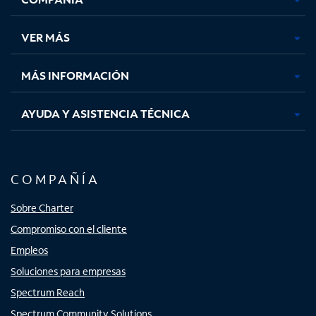
en
en
en
en
una
una
una
una
VER MÁS
pestaña
pestaña
pestaña
pestaña
nueva
nueva
nueva
nueva
MÁS INFORMACIÓN
AYUDA Y ASISTENCIA TÉCNICA
COMPAÑÍA
Sobre Charter
Compromiso con el cliente
Empleos
Soluciones para empresas
Spectrum Reach
Spectrum Community Solutions