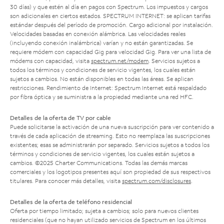
30 días) y que estén al día en pagos con Spectrum. Los impuestos y cargos
son adicionales en ciertos estados. SPECTRUM INTERNET: se aplican tarifas
estándar después del período de promoción. Cargo adicional por instalación.
Velocidades basadas en conexión alámbrica. Las velocidades reales
(incluyendo conexión inalámbrica) varían y no están garantizadas. Se
requiere módem con capacidad Gig para velocidad Gig. Para ver una lista de
módems con capacidad, visita
spectrum.net/modem
. Servicios sujetos a
todos los términos y condiciones de servicio vigentes, los cuales están
sujetos a cambios. No están disponibles en todas las áreas. Se aplican
restricciones. Rendimiento de Internet: Spectrum Internet está respaldado
por fibra óptica y se suministra a la propiedad mediante una red HFC.
Detalles de la oferta de TV por cable
Puede solicitarse la activación de una nueva suscripción para ver contenido a
través de cada aplicación de streaming. Esto no reemplaza las suscripciones
existentes; esas se administrarán por separado. Servicios sujetos a todos los
términos y condiciones de servicio vigentes, los cuales están sujetos a
cambios. ©2025 Charter Communications. Todas las demás marcas
comerciales y los logotipos presentes aquí son propiedad de sus respectivos
titulares. Para conocer más detalles, visita
spectrum.com/disclosures
.
Detalles de la oferta de teléfono residencial
Oferta por tiempo limitado; sujeta a cambios; solo para nuevos clientes
residenciales (que no hayan utilizado servicios de Spectrum en los últimos