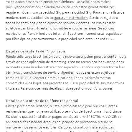
Velocidades basadas en conexión alámbrica. Las velocidades reales
(incluyendo conexión inalámbrica) varían y no están garantizadas. Se
requiere módem con capacidad Gig para velocidad Gig. Para ver una lista de
módems con capacidad, visita
spectrum.net/modem
. Servicios sujetos a
todos los términos y condiciones de servicio vigentes, los cuales están
sujetos a cambios. No están disponibles en todas las áreas. Se aplican
restricciones. Rendimiento de Internet: Spectrum Internet está respaldado
por fibra óptica y se suministra a la propiedad mediante una red HFC.
Detalles de la oferta de TV por cable
Puede solicitarse la activación de una nueva suscripción para ver contenido a
través de cada aplicación de streaming. Esto no reemplaza las suscripciones
existentes; esas se administrarán por separado. Servicios sujetos a todos los
términos y condiciones de servicio vigentes, los cuales están sujetos a
cambios. ©2025 Charter Communications. Todas las demás marcas
comerciales y los logotipos presentes aquí son propiedad de sus respectivos
titulares. Para conocer más detalles, visita
spectrum.com/disclosures
.
Detalles de la oferta de teléfono residencial
Oferta por tiempo limitado; sujeta a cambios; solo para nuevos clientes
residenciales (que no hayan utilizado servicios de Spectrum en los últimos
30 días) y que estén al día en pagos con Spectrum. SPECTRUM VOICE: se
aplican tarifas estándar después del período de promoción o si no se
mantienen los servicios elegibles. Cargo adicional por instalación. Las