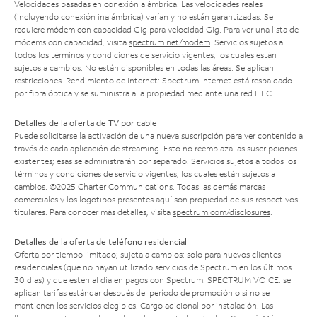
Velocidades basadas en conexión alámbrica. Las velocidades reales
(incluyendo conexión inalámbrica) varían y no están garantizadas. Se
requiere módem con capacidad Gig para velocidad Gig. Para ver una lista de
módems con capacidad, visita
spectrum.net/modem
. Servicios sujetos a
todos los términos y condiciones de servicio vigentes, los cuales están
sujetos a cambios. No están disponibles en todas las áreas. Se aplican
restricciones. Rendimiento de Internet: Spectrum Internet está respaldado
por fibra óptica y se suministra a la propiedad mediante una red HFC.
Detalles de la oferta de TV por cable
Puede solicitarse la activación de una nueva suscripción para ver contenido a
través de cada aplicación de streaming. Esto no reemplaza las suscripciones
existentes; esas se administrarán por separado. Servicios sujetos a todos los
términos y condiciones de servicio vigentes, los cuales están sujetos a
cambios. ©2025 Charter Communications. Todas las demás marcas
comerciales y los logotipos presentes aquí son propiedad de sus respectivos
titulares. Para conocer más detalles, visita
spectrum.com/disclosures
.
Detalles de la oferta de teléfono residencial
Oferta por tiempo limitado; sujeta a cambios; solo para nuevos clientes
residenciales (que no hayan utilizado servicios de Spectrum en los últimos
30 días) y que estén al día en pagos con Spectrum. SPECTRUM VOICE: se
aplican tarifas estándar después del período de promoción o si no se
mantienen los servicios elegibles. Cargo adicional por instalación. Las