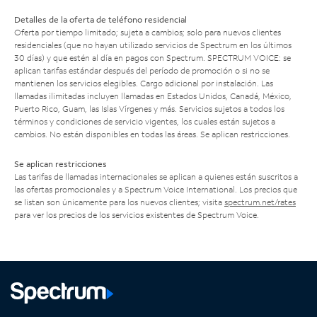
Detalles de la oferta de teléfono residencial
Oferta por tiempo limitado; sujeta a cambios; solo para nuevos clientes
residenciales (que no hayan utilizado servicios de Spectrum en los últimos
30 días) y que estén al día en pagos con Spectrum. SPECTRUM VOICE: se
aplican tarifas estándar después del período de promoción o si no se
mantienen los servicios elegibles. Cargo adicional por instalación. Las
llamadas ilimitadas incluyen llamadas en Estados Unidos, Canadá, México,
Puerto Rico, Guam, las Islas Vírgenes y más. Servicios sujetos a todos los
términos y condiciones de servicio vigentes, los cuales están sujetos a
cambios. No están disponibles en todas las áreas. Se aplican restricciones.
Se aplican restricciones
Las tarifas de llamadas internacionales se aplican a quienes están suscritos a
las ofertas promocionales y a Spectrum Voice International. Los precios que
se listan son únicamente para los nuevos clientes; visita
spectrum.net/rates
para ver los precios de los servicios existentes de Spectrum Voice.