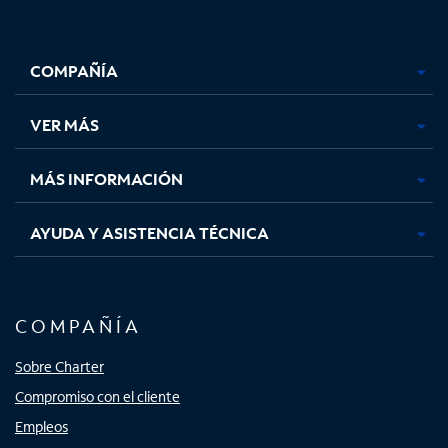
Facebook,
Instagram,
Youtube,
X,
se
se
se
se
COMPAÑÍA
abre
abre
abre
abre
en
en
en
en
una
una
una
una
VER MÁS
pestaña
pestaña
pestaña
pestaña
nueva
nueva
nueva
nueva
MÁS INFORMACIÓN
AYUDA Y ASISTENCIA TÉCNICA
COMPAÑÍA
Sobre Charter
Compromiso con el cliente
Empleos