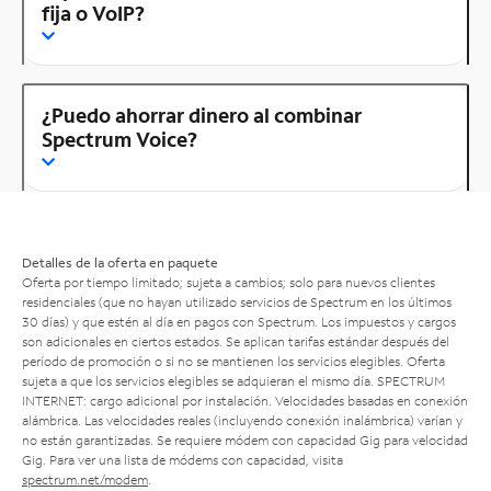
fija o VoIP?
¿Puedo ahorrar dinero al combinar
Spectrum Voice?
Detalles de la oferta en paquete
Oferta por tiempo limitado; sujeta a cambios; solo para nuevos clientes
residenciales (que no hayan utilizado servicios de Spectrum en los últimos
30 días) y que estén al día en pagos con Spectrum. Los impuestos y cargos
son adicionales en ciertos estados. Se aplican tarifas estándar después del
período de promoción o si no se mantienen los servicios elegibles. Oferta
sujeta a que los servicios elegibles se adquieran el mismo día. SPECTRUM
INTERNET: cargo adicional por instalación. Velocidades basadas en conexión
alámbrica. Las velocidades reales (incluyendo conexión inalámbrica) varían y
no están garantizadas. Se requiere módem con capacidad Gig para velocidad
Gig. Para ver una lista de módems con capacidad, visita
spectrum.net/modem
.