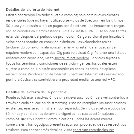
Detalles de la oferta de Internet
Oferta por tiempo limitado; sujeta a cambios; solo para nuevos clientes
residenciales (que no hayan utilizado servicios de Spectrum en los últimos
30 días) y que estén al día en pagos con Spectrum. Los impuestos y cargos
son adicionales en ciertos estados. SPECTRUM INTERNET: se aplican tarifas
estándar después del período de promoción. Cargo adicional por instalación.
Velocidades basadas en conexión alámbrica. Las velocidades reales
(incluyendo conexión inalámbrica) varían y no están garantizadas. Se
requiere módem con capacidad Gig para velocidad Gig. Para ver una lista de
módems con capacidad, visita
spectrum.net/modem
. Servicios sujetos a
todos los términos y condiciones de servicio vigentes, los cuales están
sujetos a cambios. No están disponibles en todas las áreas. Se aplican
restricciones. Rendimiento de Internet: Spectrum Internet está respaldado
por fibra óptica y se suministra a la propiedad mediante una red HFC.
Detalles de la oferta de TV por cable
Puede solicitarse la activación de una nueva suscripción para ver contenido a
través de cada aplicación de streaming. Esto no reemplaza las suscripciones
existentes; esas se administrarán por separado. Servicios sujetos a todos los
términos y condiciones de servicio vigentes, los cuales están sujetos a
cambios. ©2025 Charter Communications. Todas las demás marcas
comerciales y los logotipos presentes aquí son propiedad de sus respectivos
titulares. Para conocer más detalles, visita
spectrum.com/disclosures
.