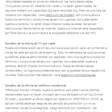
Velocidades basadas en conexión alámbrica. Las velocidades reales
(incluyendo conexión inalámbrica) varían y no están garantizadas. Se
requiere módem con capacidad Gig para velocidad Gig. Para ver una lista de
módems con capacidad, visita
spectrum.net/modem
. Servicios sujetos a
todos los términos y condiciones de servicio vigentes, los cuales están
sujetos a cambios. No están disponibles en todas las áreas. Se aplican
restricciones. Rendimiento de Internet: Spectrum Internet está respaldado
por fibra óptica y se suministra a la propiedad mediante una red HFC.
Detalles de la oferta de TV por cable
Puede solicitarse la activación de una nueva suscripción para ver contenido a
través de cada aplicación de streaming. Esto no reemplaza las suscripciones
existentes; esas se administrarán por separado. Servicios sujetos a todos los
términos y condiciones de servicio vigentes, los cuales están sujetos a
cambios. ©2025 Charter Communications. Todas las demás marcas
comerciales y los logotipos presentes aquí son propiedad de sus respectivos
titulares. Para conocer más detalles, visita
spectrum.com/disclosures
.
Detalles de la oferta de teléfono residencial
Oferta por tiempo limitado; sujeta a cambios; solo para nuevos clientes
residenciales (que no hayan utilizado servicios de Spectrum en los últimos
30 días) y que estén al día en pagos con Spectrum. SPECTRUM VOICE: se
aplican tarifas estándar después del período de promoción o si no se
mantienen los servicios elegibles. Cargo adicional por instalación. Las