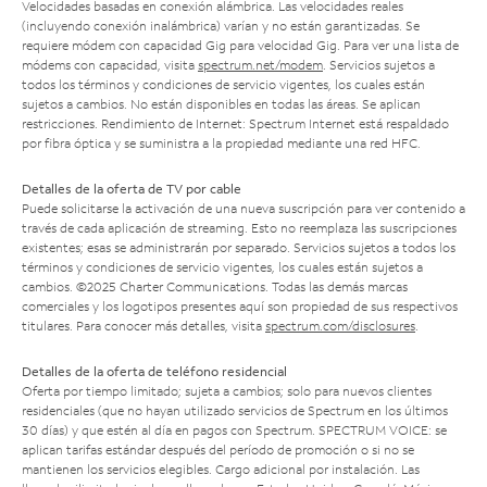
Velocidades basadas en conexión alámbrica. Las velocidades reales
(incluyendo conexión inalámbrica) varían y no están garantizadas. Se
requiere módem con capacidad Gig para velocidad Gig. Para ver una lista de
módems con capacidad, visita
spectrum.net/modem
. Servicios sujetos a
todos los términos y condiciones de servicio vigentes, los cuales están
sujetos a cambios. No están disponibles en todas las áreas. Se aplican
restricciones. Rendimiento de Internet: Spectrum Internet está respaldado
por fibra óptica y se suministra a la propiedad mediante una red HFC.
Detalles de la oferta de TV por cable
Puede solicitarse la activación de una nueva suscripción para ver contenido a
través de cada aplicación de streaming. Esto no reemplaza las suscripciones
existentes; esas se administrarán por separado. Servicios sujetos a todos los
términos y condiciones de servicio vigentes, los cuales están sujetos a
cambios. ©2025 Charter Communications. Todas las demás marcas
comerciales y los logotipos presentes aquí son propiedad de sus respectivos
titulares. Para conocer más detalles, visita
spectrum.com/disclosures
.
Detalles de la oferta de teléfono residencial
Oferta por tiempo limitado; sujeta a cambios; solo para nuevos clientes
residenciales (que no hayan utilizado servicios de Spectrum en los últimos
30 días) y que estén al día en pagos con Spectrum. SPECTRUM VOICE: se
aplican tarifas estándar después del período de promoción o si no se
mantienen los servicios elegibles. Cargo adicional por instalación. Las