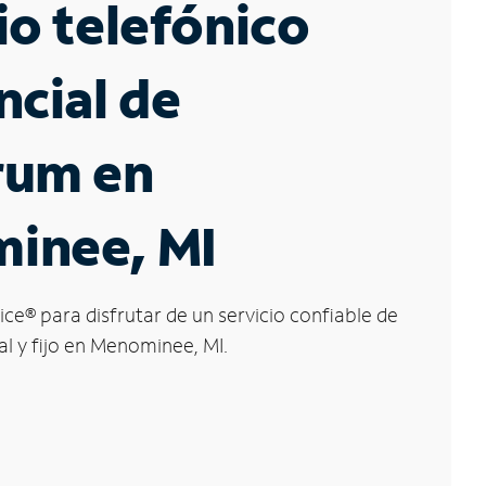
io telefónico
ncial de
rum en
inee, MI
ice
®
para disfrutar de un servicio confiable de
al y fijo en Menominee, MI.