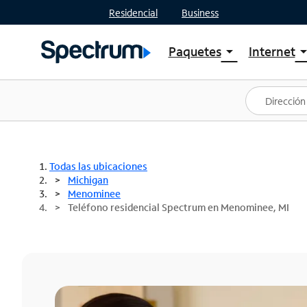
Residencial
Business
Paquetes
Internet
arrow_drop_down
arrow_drop
Ver paquetes
Spectr
Spectrum One
Planes
Mejores ofertas
Spectr
Ofertas en tu área
Intern
Todas las ubicaciones
Michigan
Menominee
Teléfono residencial Spectrum en Menominee, MI