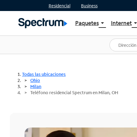
Residencial
Business
Paquetes
Internet
arrow_drop_down
arrow_drop
Ver paquetes
Spectr
Spectrum One
Planes
Mejores ofertas
Spectr
Ofertas en tu área
Intern
Todas las ubicaciones
Ohio
Milan
Teléfono residencial Spectrum en Milan, OH