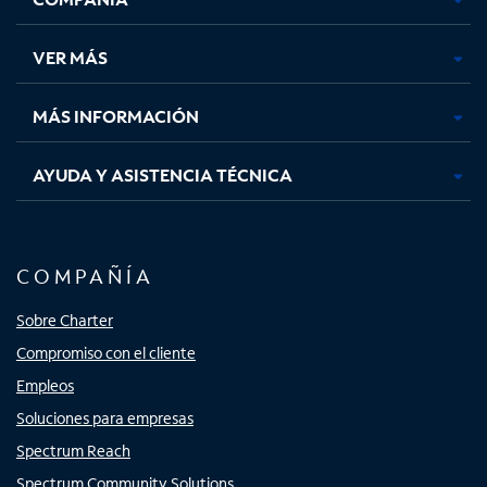
en
en
en
en
una
una
una
una
VER MÁS
pestaña
pestaña
pestaña
pestaña
nueva
nueva
nueva
nueva
MÁS INFORMACIÓN
AYUDA Y ASISTENCIA TÉCNICA
COMPAÑÍA
Sobre Charter
Compromiso con el cliente
Empleos
Soluciones para empresas
Spectrum Reach
Spectrum Community Solutions