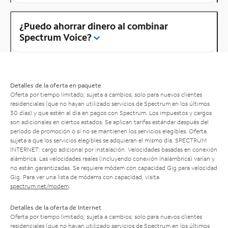
¿Puedo ahorrar dinero al combinar
Spectrum Voice?
Detalles de la oferta en paquete
Oferta por tiempo limitado; sujeta a cambios; solo para nuevos clientes
residenciales (que no hayan utilizado servicios de Spectrum en los últimos
30 días) y que estén al día en pagos con Spectrum. Los impuestos y cargos
son adicionales en ciertos estados. Se aplican tarifas estándar después del
período de promoción o si no se mantienen los servicios elegibles. Oferta
sujeta a que los servicios elegibles se adquieran el mismo día. SPECTRUM
INTERNET: cargo adicional por instalación. Velocidades basadas en conexión
alámbrica. Las velocidades reales (incluyendo conexión inalámbrica) varían y
no están garantizadas. Se requiere módem con capacidad Gig para velocidad
Gig. Para ver una lista de módems con capacidad, visita
spectrum.net/modem
.
Detalles de la oferta de Internet
Oferta por tiempo limitado; sujeta a cambios; solo para nuevos clientes
residenciales (que no hayan utilizado servicios de Spectrum en los últimos