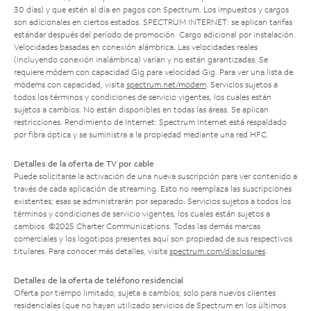
30 días) y que estén al día en pagos con Spectrum. Los impuestos y cargos
son adicionales en ciertos estados. SPECTRUM INTERNET: se aplican tarifas
estándar después del período de promoción. Cargo adicional por instalación.
Velocidades basadas en conexión alámbrica. Las velocidades reales
(incluyendo conexión inalámbrica) varían y no están garantizadas. Se
requiere módem con capacidad Gig para velocidad Gig. Para ver una lista de
módems con capacidad, visita
spectrum.net/modem
. Servicios sujetos a
todos los términos y condiciones de servicio vigentes, los cuales están
sujetos a cambios. No están disponibles en todas las áreas. Se aplican
restricciones. Rendimiento de Internet: Spectrum Internet está respaldado
por fibra óptica y se suministra a la propiedad mediante una red HFC.
Detalles de la oferta de TV por cable
Puede solicitarse la activación de una nueva suscripción para ver contenido a
través de cada aplicación de streaming. Esto no reemplaza las suscripciones
existentes; esas se administrarán por separado. Servicios sujetos a todos los
términos y condiciones de servicio vigentes, los cuales están sujetos a
cambios. ©2025 Charter Communications. Todas las demás marcas
comerciales y los logotipos presentes aquí son propiedad de sus respectivos
titulares. Para conocer más detalles, visita
spectrum.com/disclosures
.
Detalles de la oferta de teléfono residencial
Oferta por tiempo limitado; sujeta a cambios; solo para nuevos clientes
residenciales (que no hayan utilizado servicios de Spectrum en los últimos