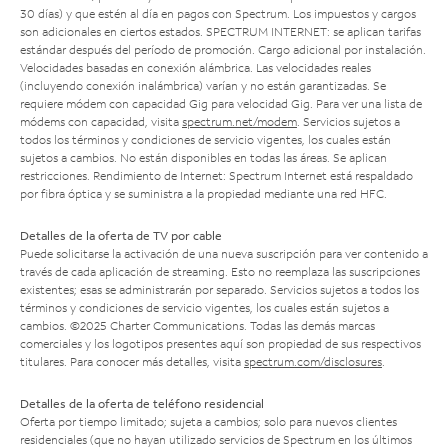
30 días) y que estén al día en pagos con Spectrum. Los impuestos y cargos
son adicionales en ciertos estados. SPECTRUM INTERNET: se aplican tarifas
estándar después del período de promoción. Cargo adicional por instalación.
Velocidades basadas en conexión alámbrica. Las velocidades reales
(incluyendo conexión inalámbrica) varían y no están garantizadas. Se
requiere módem con capacidad Gig para velocidad Gig. Para ver una lista de
módems con capacidad, visita
spectrum.net/modem
. Servicios sujetos a
todos los términos y condiciones de servicio vigentes, los cuales están
sujetos a cambios. No están disponibles en todas las áreas. Se aplican
restricciones. Rendimiento de Internet: Spectrum Internet está respaldado
por fibra óptica y se suministra a la propiedad mediante una red HFC.
Detalles de la oferta de TV por cable
Puede solicitarse la activación de una nueva suscripción para ver contenido a
través de cada aplicación de streaming. Esto no reemplaza las suscripciones
existentes; esas se administrarán por separado. Servicios sujetos a todos los
términos y condiciones de servicio vigentes, los cuales están sujetos a
cambios. ©2025 Charter Communications. Todas las demás marcas
comerciales y los logotipos presentes aquí son propiedad de sus respectivos
titulares. Para conocer más detalles, visita
spectrum.com/disclosures
.
Detalles de la oferta de teléfono residencial
Oferta por tiempo limitado; sujeta a cambios; solo para nuevos clientes
residenciales (que no hayan utilizado servicios de Spectrum en los últimos