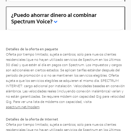
¿Puedo ahorrar dinero al combinar
Spectrum Voice?
Detalles de la oferta en paquete
Oferta por tiempo limitado; sujeta a cambios; solo para nuevos clientes
residenciales (que no hayan utilizado servicios de Spectrum en los últimos
30 días) y que estén al día en pagos con Spectrum. Los impuestos y cargos
son adicionales en ciertos estados. Se aplican tarifas estándar después del
período de promoción o si no se mantienen los servicios elegibles. Oferta
sujeta a que los servicios elegibles se adquieran el mismo día. SPECTRUM
INTERNET: cargo adicional por instalación. Velocidades basadas en conexión
alámbrica. Las velocidades reales (incluyendo conexión inalámbrica) varían y
no están garantizadas. Se requiere módem con capacidad Gig para velocidad
Gig. Para ver una lista de módems con capacidad, visita
spectrum.net/modem
.
Detalles de la oferta de Internet
Oferta por tiempo limitado; sujeta a cambios; solo para nuevos clientes
residenciales (que no hayan utilizado servicios de Spectrum en los últimos