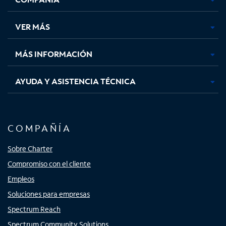
en
en
en
en
una
una
una
una
VER MÁS
pestaña
pestaña
pestaña
pestaña
nueva
nueva
nueva
nueva
MÁS INFORMACIÓN
AYUDA Y ASISTENCIA TÉCNICA
COMPAÑÍA
Sobre Charter
Compromiso con el cliente
Empleos
Soluciones para empresas
Spectrum Reach
Spectrum Community Solutions