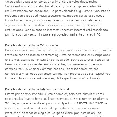
Velocidades basadas en conexión alámbrica. Las velocidades reales
(incluyendo conexión inalámbrica) varían y no están garantizadas. Se
requiere módem con capacidad Gig para velocidad Gig. Para ver una lista de
módems con capacidad, visita
spectrum.net/modem
. Servicios sujetos a
todos los términos y condiciones de servicio vigentes, los cuales están
sujetos a cambios. No están disponibles en todas las áreas. Se aplican
restricciones. Rendimiento de Internet: Spectrum Internet está respaldado
por fibra óptica y se suministra a la propiedad mediante una red HFC.
Detalles de la oferta de TV por cable
Puede solicitarse la activación de una nueva suscripción para ver contenido a
través de cada aplicación de streaming. Esto no reemplaza las suscripciones
existentes; esas se administrarán por separado. Servicios sujetos a todos los
términos y condiciones de servicio vigentes, los cuales están sujetos a
cambios. ©2025 Charter Communications. Todas las demás marcas
comerciales y los logotipos presentes aquí son propiedad de sus respectivos
titulares. Para conocer más detalles, visita
spectrum.com/disclosures
.
Detalles de la oferta de teléfono residencial
Oferta por tiempo limitado; sujeta a cambios; solo para nuevos clientes
residenciales (que no hayan utilizado servicios de Spectrum en los últimos
30 días) y que estén al día en pagos con Spectrum. SPECTRUM VOICE: se
aplican tarifas estándar después del período de promoción o si no se
mantienen los servicios elegibles. Cargo adicional por instalación. Las