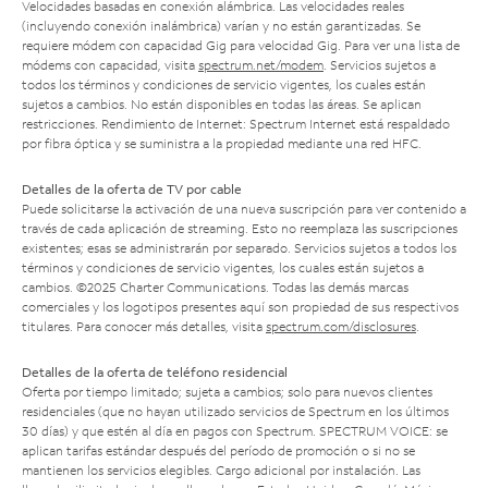
Velocidades basadas en conexión alámbrica. Las velocidades reales
(incluyendo conexión inalámbrica) varían y no están garantizadas. Se
requiere módem con capacidad Gig para velocidad Gig. Para ver una lista de
módems con capacidad, visita
spectrum.net/modem
. Servicios sujetos a
todos los términos y condiciones de servicio vigentes, los cuales están
sujetos a cambios. No están disponibles en todas las áreas. Se aplican
restricciones. Rendimiento de Internet: Spectrum Internet está respaldado
por fibra óptica y se suministra a la propiedad mediante una red HFC.
Detalles de la oferta de TV por cable
Puede solicitarse la activación de una nueva suscripción para ver contenido a
través de cada aplicación de streaming. Esto no reemplaza las suscripciones
existentes; esas se administrarán por separado. Servicios sujetos a todos los
términos y condiciones de servicio vigentes, los cuales están sujetos a
cambios. ©2025 Charter Communications. Todas las demás marcas
comerciales y los logotipos presentes aquí son propiedad de sus respectivos
titulares. Para conocer más detalles, visita
spectrum.com/disclosures
.
Detalles de la oferta de teléfono residencial
Oferta por tiempo limitado; sujeta a cambios; solo para nuevos clientes
residenciales (que no hayan utilizado servicios de Spectrum en los últimos
30 días) y que estén al día en pagos con Spectrum. SPECTRUM VOICE: se
aplican tarifas estándar después del período de promoción o si no se
mantienen los servicios elegibles. Cargo adicional por instalación. Las