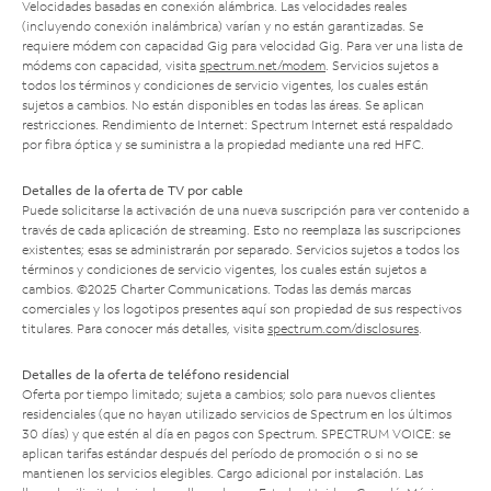
Velocidades basadas en conexión alámbrica. Las velocidades reales
(incluyendo conexión inalámbrica) varían y no están garantizadas. Se
requiere módem con capacidad Gig para velocidad Gig. Para ver una lista de
módems con capacidad, visita
spectrum.net/modem
. Servicios sujetos a
todos los términos y condiciones de servicio vigentes, los cuales están
sujetos a cambios. No están disponibles en todas las áreas. Se aplican
restricciones. Rendimiento de Internet: Spectrum Internet está respaldado
por fibra óptica y se suministra a la propiedad mediante una red HFC.
Detalles de la oferta de TV por cable
Puede solicitarse la activación de una nueva suscripción para ver contenido a
través de cada aplicación de streaming. Esto no reemplaza las suscripciones
existentes; esas se administrarán por separado. Servicios sujetos a todos los
términos y condiciones de servicio vigentes, los cuales están sujetos a
cambios. ©2025 Charter Communications. Todas las demás marcas
comerciales y los logotipos presentes aquí son propiedad de sus respectivos
titulares. Para conocer más detalles, visita
spectrum.com/disclosures
.
Detalles de la oferta de teléfono residencial
Oferta por tiempo limitado; sujeta a cambios; solo para nuevos clientes
residenciales (que no hayan utilizado servicios de Spectrum en los últimos
30 días) y que estén al día en pagos con Spectrum. SPECTRUM VOICE: se
aplican tarifas estándar después del período de promoción o si no se
mantienen los servicios elegibles. Cargo adicional por instalación. Las