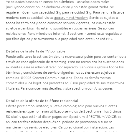
Velocidades basadas en conexión alámbrica. Las velocidades reales
(incluyendo conexión inalámbrica) varían y no están garantizadas. Se
requiere módem con capacidad Gig para velocidad Gig. Para ver una lista de
módems con capacidad, visita
spectrum.net/modem
. Servicios sujetos a
todos los términos y condiciones de servicio vigentes, los cuales están
sujetos a cambios. No están disponibles en todas las áreas. Se aplican
restricciones. Rendimiento de Internet: Spectrum Internet está respaldado
por fibra óptica y se suministra a la propiedad mediante una red HFC.
Detalles de la oferta de TV por cable
Puede solicitarse la activación de una nueva suscripción para ver contenido a
través de cada aplicación de streaming. Esto no reemplaza las suscripciones
existentes; esas se administrarán por separado. Servicios sujetos a todos los
términos y condiciones de servicio vigentes, los cuales están sujetos a
cambios. ©2025 Charter Communications. Todas las demás marcas
comerciales y los logotipos presentes aquí son propiedad de sus respectivos
titulares. Para conocer más detalles, visita
spectrum.com/disclosures
.
Detalles de la oferta de teléfono residencial
Oferta por tiempo limitado; sujeta a cambios; solo para nuevos clientes
residenciales (que no hayan utilizado servicios de Spectrum en los últimos
30 días) y que estén al día en pagos con Spectrum. SPECTRUM VOICE: se
aplican tarifas estándar después del período de promoción o si no se
mantienen los servicios elegibles. Cargo adicional por instalación. Las