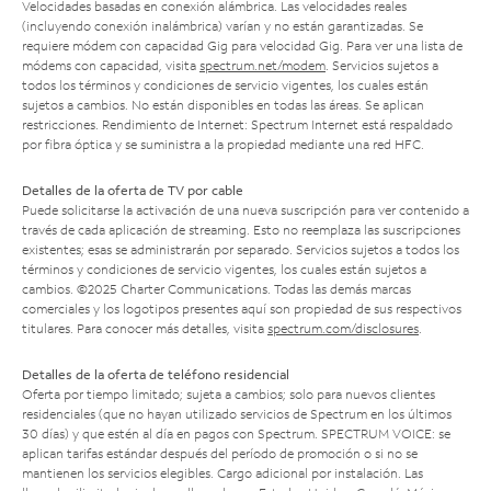
Velocidades basadas en conexión alámbrica. Las velocidades reales
(incluyendo conexión inalámbrica) varían y no están garantizadas. Se
requiere módem con capacidad Gig para velocidad Gig. Para ver una lista de
módems con capacidad, visita
spectrum.net/modem
. Servicios sujetos a
todos los términos y condiciones de servicio vigentes, los cuales están
sujetos a cambios. No están disponibles en todas las áreas. Se aplican
restricciones. Rendimiento de Internet: Spectrum Internet está respaldado
por fibra óptica y se suministra a la propiedad mediante una red HFC.
Detalles de la oferta de TV por cable
Puede solicitarse la activación de una nueva suscripción para ver contenido a
través de cada aplicación de streaming. Esto no reemplaza las suscripciones
existentes; esas se administrarán por separado. Servicios sujetos a todos los
términos y condiciones de servicio vigentes, los cuales están sujetos a
cambios. ©2025 Charter Communications. Todas las demás marcas
comerciales y los logotipos presentes aquí son propiedad de sus respectivos
titulares. Para conocer más detalles, visita
spectrum.com/disclosures
.
Detalles de la oferta de teléfono residencial
Oferta por tiempo limitado; sujeta a cambios; solo para nuevos clientes
residenciales (que no hayan utilizado servicios de Spectrum en los últimos
30 días) y que estén al día en pagos con Spectrum. SPECTRUM VOICE: se
aplican tarifas estándar después del período de promoción o si no se
mantienen los servicios elegibles. Cargo adicional por instalación. Las