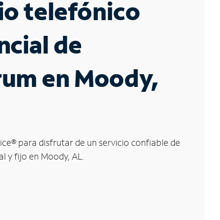
io telefónico
ncial de
rum en Moody,
ice
®
para disfrutar de un servicio confiable de
l y fijo en Moody, AL.