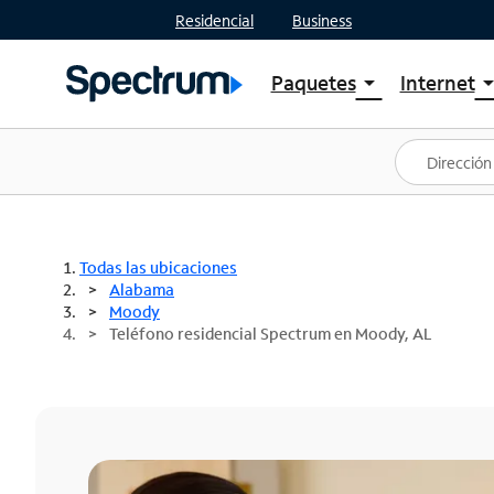
Residencial
Business
Paquetes
Internet
arrow_drop_down
arrow_drop
Ver paquetes
Spectr
Spectrum One
Planes
Mejores ofertas
Spectr
Ofertas en tu área
Intern
Todas las ubicaciones
Alabama
Moody
Teléfono residencial Spectrum en Moody, AL