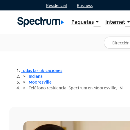
Residencial
Business
Paquetes
Internet
arrow_drop_down
arrow_drop
Ver paquetes
Spectr
Spectrum One
Planes
Mejores ofertas
Spectr
Ofertas en tu área
Intern
Todas las ubicaciones
Indiana
Mooresville
Teléfono residencial Spectrum en Mooresville, IN