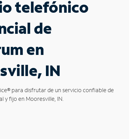
io telefónico
ncial de
rum en
ville, IN
ice
®
para disfrutar de un servicio confiable de
l y fijo en Mooresville, IN.