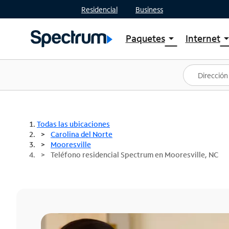
Residencial
Business
Paquetes
Internet
arrow_drop_down
arrow_drop
Ver paquetes
Spectr
Spectrum One
Planes
Mejores ofertas
Spectr
Ofertas en tu área
Intern
Todas las ubicaciones
Carolina del Norte
Mooresville
Teléfono residencial Spectrum en Mooresville, NC