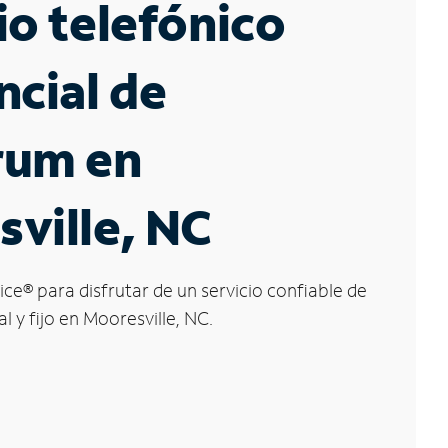
io telefónico
ncial de
rum en
ville, NC
ice
®
para disfrutar de un servicio confiable de
l y fijo en Mooresville, NC.