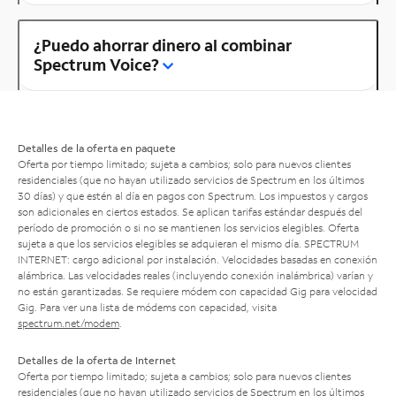
¿Puedo ahorrar dinero al combinar
Spectrum Voice?
Detalles de la oferta en paquete
Oferta por tiempo limitado; sujeta a cambios; solo para nuevos clientes
residenciales (que no hayan utilizado servicios de Spectrum en los últimos
30 días) y que estén al día en pagos con Spectrum. Los impuestos y cargos
son adicionales en ciertos estados. Se aplican tarifas estándar después del
período de promoción o si no se mantienen los servicios elegibles. Oferta
sujeta a que los servicios elegibles se adquieran el mismo día. SPECTRUM
INTERNET: cargo adicional por instalación. Velocidades basadas en conexión
alámbrica. Las velocidades reales (incluyendo conexión inalámbrica) varían y
no están garantizadas. Se requiere módem con capacidad Gig para velocidad
Gig. Para ver una lista de módems con capacidad, visita
spectrum.net/modem
.
Detalles de la oferta de Internet
Oferta por tiempo limitado; sujeta a cambios; solo para nuevos clientes
residenciales (que no hayan utilizado servicios de Spectrum en los últimos