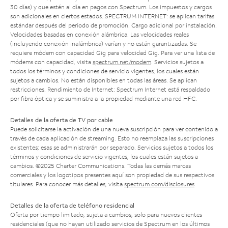
30 días) y que estén al día en pagos con Spectrum. Los impuestos y cargos
son adicionales en ciertos estados. SPECTRUM INTERNET: se aplican tarifas
estándar después del período de promoción. Cargo adicional por instalación.
Velocidades basadas en conexión alámbrica. Las velocidades reales
(incluyendo conexión inalámbrica) varían y no están garantizadas. Se
requiere módem con capacidad Gig para velocidad Gig. Para ver una lista de
módems con capacidad, visita
spectrum.net/modem
. Servicios sujetos a
todos los términos y condiciones de servicio vigentes, los cuales están
sujetos a cambios. No están disponibles en todas las áreas. Se aplican
restricciones. Rendimiento de Internet: Spectrum Internet está respaldado
por fibra óptica y se suministra a la propiedad mediante una red HFC.
Detalles de la oferta de TV por cable
Puede solicitarse la activación de una nueva suscripción para ver contenido a
través de cada aplicación de streaming. Esto no reemplaza las suscripciones
existentes; esas se administrarán por separado. Servicios sujetos a todos los
términos y condiciones de servicio vigentes, los cuales están sujetos a
cambios. ©2025 Charter Communications. Todas las demás marcas
comerciales y los logotipos presentes aquí son propiedad de sus respectivos
titulares. Para conocer más detalles, visita
spectrum.com/disclosures
.
Detalles de la oferta de teléfono residencial
Oferta por tiempo limitado; sujeta a cambios; solo para nuevos clientes
residenciales (que no hayan utilizado servicios de Spectrum en los últimos