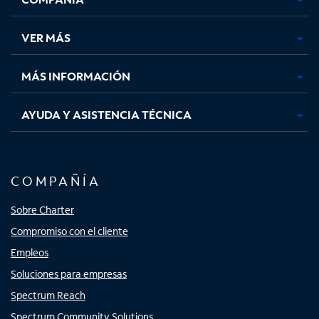
en
en
en
en
una
una
una
una
VER MÁS
pestaña
pestaña
pestaña
pestaña
nueva
nueva
nueva
nueva
MÁS INFORMACIÓN
AYUDA Y ASISTENCIA TÉCNICA
COMPAÑÍA
Sobre Charter
Compromiso con el cliente
Empleos
Soluciones para empresas
Spectrum Reach
Spectrum Community Solutions