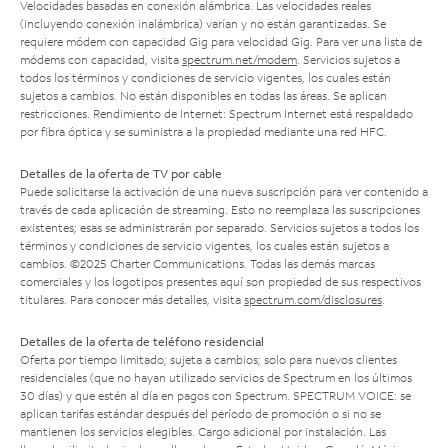
Velocidades basadas en conexión alámbrica. Las velocidades reales
(incluyendo conexión inalámbrica) varían y no están garantizadas. Se
requiere módem con capacidad Gig para velocidad Gig. Para ver una lista de
módems con capacidad, visita
spectrum.net/modem
. Servicios sujetos a
todos los términos y condiciones de servicio vigentes, los cuales están
sujetos a cambios. No están disponibles en todas las áreas. Se aplican
restricciones. Rendimiento de Internet: Spectrum Internet está respaldado
por fibra óptica y se suministra a la propiedad mediante una red HFC.
Detalles de la oferta de TV por cable
Puede solicitarse la activación de una nueva suscripción para ver contenido a
través de cada aplicación de streaming. Esto no reemplaza las suscripciones
existentes; esas se administrarán por separado. Servicios sujetos a todos los
términos y condiciones de servicio vigentes, los cuales están sujetos a
cambios. ©2025 Charter Communications. Todas las demás marcas
comerciales y los logotipos presentes aquí son propiedad de sus respectivos
titulares. Para conocer más detalles, visita
spectrum.com/disclosures
.
Detalles de la oferta de teléfono residencial
Oferta por tiempo limitado; sujeta a cambios; solo para nuevos clientes
residenciales (que no hayan utilizado servicios de Spectrum en los últimos
30 días) y que estén al día en pagos con Spectrum. SPECTRUM VOICE: se
aplican tarifas estándar después del período de promoción o si no se
mantienen los servicios elegibles. Cargo adicional por instalación. Las