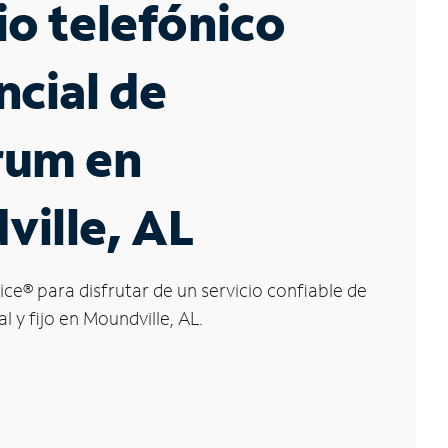
io telefónico
ncial de
rum en
ille, AL
ice
®
para disfrutar de un servicio confiable de
l y fijo en Moundville, AL.