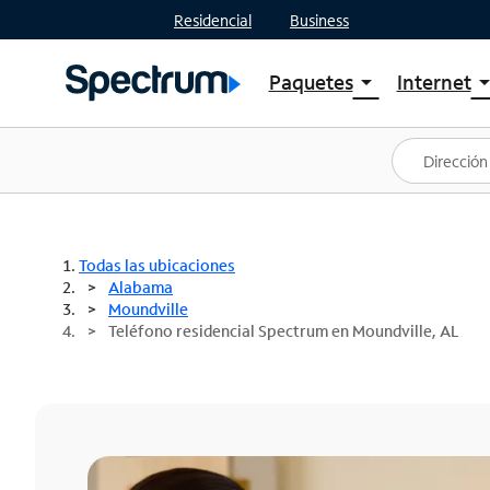
Residencial
Business
Paquetes
Internet
arrow_drop_down
arrow_drop
Ver paquetes
Spectr
Spectrum One
Planes
Mejores ofertas
Spectr
Ofertas en tu área
Intern
Todas las ubicaciones
Alabama
Moundville
Teléfono residencial Spectrum en Moundville, AL