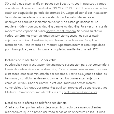
30 días) y que estén al día en pagos con Spectrum. Los impuestos y cargos
son adicionales en ciertos estados. SPECTRUM INTERNET: se aplican tarifas
estándar después del período de promoción. Cargo adicional por instalación.
Velocidades basadas en conexión alámbrica. Las velocidades reales
(incluyendo conexión inalámbrica) varían y no están garantizadas. Se
requiere módem con capacidad Gig para velocidad Gig. Para ver una lista de
módems con capacidad, visita
spectrum.net/modem
. Servicios sujetos a
todos los términos y condiciones de servicio vigentes, los cuales están
sujetos a cambios. No están disponibles en todas las áreas. Se aplican
restricciones. Rendimiento de Internet: Spectrum Internet está respaldado
por fibra óptica y se suministra a la propiedad mediante una red HFC.
Detalles de la oferta de TV por cable
Puede solicitarse la activación de una nueva suscripción para ver contenido a
través de cada aplicación de streaming. Esto no reemplaza las suscripciones
existentes; esas se administrarán por separado. Servicios sujetos a todos los
términos y condiciones de servicio vigentes, los cuales están sujetos a
cambios. ©2025 Charter Communications. Todas las demás marcas
comerciales y los logotipos presentes aquí son propiedad de sus respectivos
titulares. Para conocer más detalles, visita
spectrum.com/disclosures
.
Detalles de la oferta de teléfono residencial
Oferta por tiempo limitado; sujeta a cambios; solo para nuevos clientes
residenciales (que no hayan utilizado servicios de Spectrum en los últimos