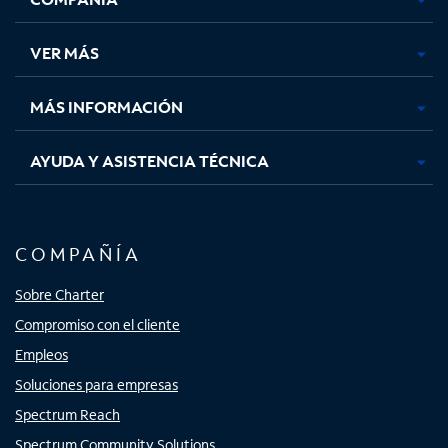
en
en
en
en
una
una
una
una
VER MÁS
pestaña
pestaña
pestaña
pestaña
nueva
nueva
nueva
nueva
MÁS INFORMACIÓN
AYUDA Y ASISTENCIA TÉCNICA
COMPAÑÍA
Sobre Charter
Compromiso con el cliente
Empleos
Soluciones para empresas
Spectrum Reach
Spectrum Community Solutions