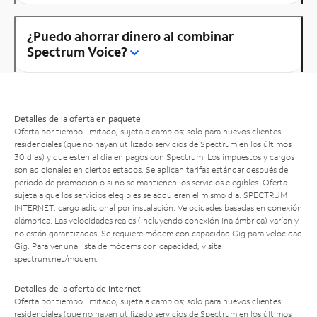
¿Puedo ahorrar dinero al combinar
Spectrum Voice?
Detalles de la oferta en paquete
Oferta por tiempo limitado; sujeta a cambios; solo para nuevos clientes
residenciales (que no hayan utilizado servicios de Spectrum en los últimos
30 días) y que estén al día en pagos con Spectrum. Los impuestos y cargos
son adicionales en ciertos estados. Se aplican tarifas estándar después del
período de promoción o si no se mantienen los servicios elegibles. Oferta
sujeta a que los servicios elegibles se adquieran el mismo día. SPECTRUM
INTERNET: cargo adicional por instalación. Velocidades basadas en conexión
alámbrica. Las velocidades reales (incluyendo conexión inalámbrica) varían y
no están garantizadas. Se requiere módem con capacidad Gig para velocidad
Gig. Para ver una lista de módems con capacidad, visita
spectrum.net/modem
.
Detalles de la oferta de Internet
Oferta por tiempo limitado; sujeta a cambios; solo para nuevos clientes
residenciales (que no hayan utilizado servicios de Spectrum en los últimos