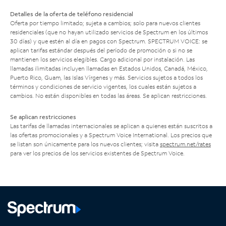
Detalles de la oferta de teléfono residencial
Oferta por tiempo limitado; sujeta a cambios; solo para nuevos clientes
residenciales (que no hayan utilizado servicios de Spectrum en los últimos
30 días) y que estén al día en pagos con Spectrum. SPECTRUM VOICE: se
aplican tarifas estándar después del período de promoción o si no se
mantienen los servicios elegibles. Cargo adicional por instalación. Las
llamadas ilimitadas incluyen llamadas en Estados Unidos, Canadá, México,
Puerto Rico, Guam, las Islas Vírgenes y más. Servicios sujetos a todos los
términos y condiciones de servicio vigentes, los cuales están sujetos a
cambios. No están disponibles en todas las áreas. Se aplican restricciones.
Se aplican restricciones
Las tarifas de llamadas internacionales se aplican a quienes están suscritos a
las ofertas promocionales y a Spectrum Voice International. Los precios que
se listan son únicamente para los nuevos clientes; visita
spectrum.net/rates
para ver los precios de los servicios existentes de Spectrum Voice.