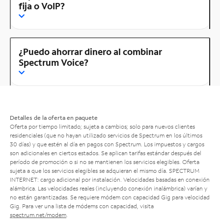
fija o VoIP?
¿Puedo ahorrar dinero al combinar
Spectrum Voice?
Detalles de la oferta en paquete
Oferta por tiempo limitado; sujeta a cambios; solo para nuevos clientes
residenciales (que no hayan utilizado servicios de Spectrum en los últimos
30 días) y que estén al día en pagos con Spectrum. Los impuestos y cargos
son adicionales en ciertos estados. Se aplican tarifas estándar después del
período de promoción o si no se mantienen los servicios elegibles. Oferta
sujeta a que los servicios elegibles se adquieran el mismo día. SPECTRUM
INTERNET: cargo adicional por instalación. Velocidades basadas en conexión
alámbrica. Las velocidades reales (incluyendo conexión inalámbrica) varían y
no están garantizadas. Se requiere módem con capacidad Gig para velocidad
Gig. Para ver una lista de módems con capacidad, visita
spectrum.net/modem
.