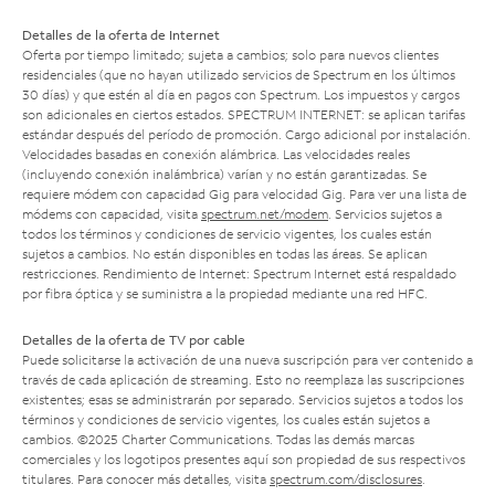
Detalles de la oferta de Internet
Oferta por tiempo limitado; sujeta a cambios; solo para nuevos clientes
residenciales (que no hayan utilizado servicios de Spectrum en los últimos
30 días) y que estén al día en pagos con Spectrum. Los impuestos y cargos
son adicionales en ciertos estados. SPECTRUM INTERNET: se aplican tarifas
estándar después del período de promoción. Cargo adicional por instalación.
Velocidades basadas en conexión alámbrica. Las velocidades reales
(incluyendo conexión inalámbrica) varían y no están garantizadas. Se
requiere módem con capacidad Gig para velocidad Gig. Para ver una lista de
módems con capacidad, visita
spectrum.net/modem
. Servicios sujetos a
todos los términos y condiciones de servicio vigentes, los cuales están
sujetos a cambios. No están disponibles en todas las áreas. Se aplican
restricciones. Rendimiento de Internet: Spectrum Internet está respaldado
por fibra óptica y se suministra a la propiedad mediante una red HFC.
Detalles de la oferta de TV por cable
Puede solicitarse la activación de una nueva suscripción para ver contenido a
través de cada aplicación de streaming. Esto no reemplaza las suscripciones
existentes; esas se administrarán por separado. Servicios sujetos a todos los
términos y condiciones de servicio vigentes, los cuales están sujetos a
cambios. ©2025 Charter Communications. Todas las demás marcas
comerciales y los logotipos presentes aquí son propiedad de sus respectivos
titulares. Para conocer más detalles, visita
spectrum.com/disclosures
.