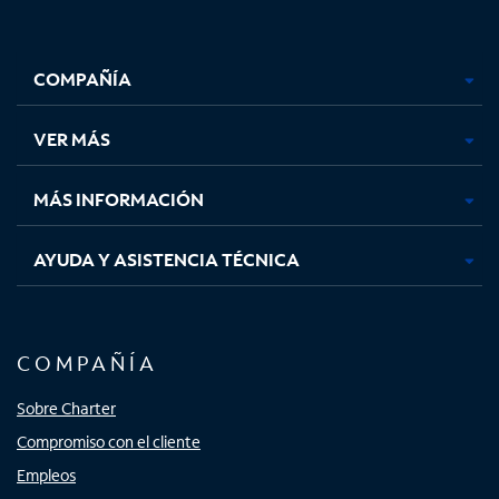
Facebook,
Instagram,
Youtube,
X,
se
se
se
se
COMPAÑÍA
abre
abre
abre
abre
en
en
en
en
una
una
una
una
VER MÁS
pestaña
pestaña
pestaña
pestaña
nueva
nueva
nueva
nueva
MÁS INFORMACIÓN
AYUDA Y ASISTENCIA TÉCNICA
COMPAÑÍA
Sobre Charter
Compromiso con el cliente
Empleos