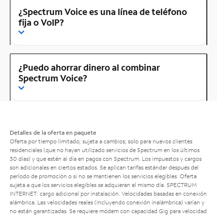
¿Spectrum Voice es una línea de teléfono
fija o VoIP?
¿Puedo ahorrar dinero al combinar
Spectrum Voice?
Detalles de la oferta en paquete
Oferta por tiempo limitado; sujeta a cambios; solo para nuevos clientes
residenciales (que no hayan utilizado servicios de Spectrum en los últimos
30 días) y que estén al día en pagos con Spectrum. Los impuestos y cargos
son adicionales en ciertos estados. Se aplican tarifas estándar después del
período de promoción o si no se mantienen los servicios elegibles. Oferta
sujeta a que los servicios elegibles se adquieran el mismo día. SPECTRUM
INTERNET: cargo adicional por instalación. Velocidades basadas en conexión
alámbrica. Las velocidades reales (incluyendo conexión inalámbrica) varían y
no están garantizadas. Se requiere módem con capacidad Gig para velocidad