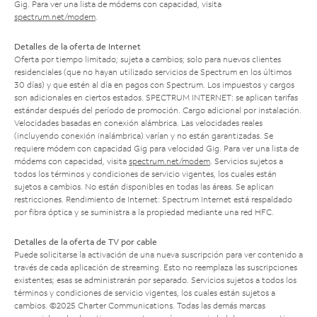
Gig. Para ver una lista de módems con capacidad, visita
spectrum.net/modem
.
Detalles de la oferta de Internet
Oferta por tiempo limitado; sujeta a cambios; solo para nuevos clientes
residenciales (que no hayan utilizado servicios de Spectrum en los últimos
30 días) y que estén al día en pagos con Spectrum. Los impuestos y cargos
son adicionales en ciertos estados. SPECTRUM INTERNET: se aplican tarifas
estándar después del período de promoción. Cargo adicional por instalación.
Velocidades basadas en conexión alámbrica. Las velocidades reales
(incluyendo conexión inalámbrica) varían y no están garantizadas. Se
requiere módem con capacidad Gig para velocidad Gig. Para ver una lista de
módems con capacidad, visita
spectrum.net/modem
. Servicios sujetos a
todos los términos y condiciones de servicio vigentes, los cuales están
sujetos a cambios. No están disponibles en todas las áreas. Se aplican
restricciones. Rendimiento de Internet: Spectrum Internet está respaldado
por fibra óptica y se suministra a la propiedad mediante una red HFC.
Detalles de la oferta de TV por cable
Puede solicitarse la activación de una nueva suscripción para ver contenido a
través de cada aplicación de streaming. Esto no reemplaza las suscripciones
existentes; esas se administrarán por separado. Servicios sujetos a todos los
términos y condiciones de servicio vigentes, los cuales están sujetos a
cambios. ©2025 Charter Communications. Todas las demás marcas