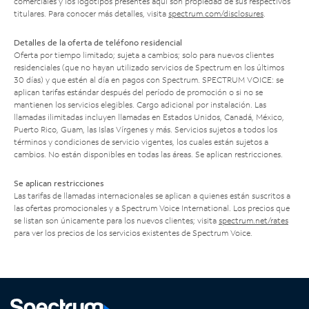
comerciales y los logotipos presentes aquí son propiedad de sus respectivos
titulares. Para conocer más detalles, visita
spectrum.com/disclosures
.
Detalles de la oferta de teléfono residencial
Oferta por tiempo limitado; sujeta a cambios; solo para nuevos clientes
residenciales (que no hayan utilizado servicios de Spectrum en los últimos
30 días) y que estén al día en pagos con Spectrum. SPECTRUM VOICE: se
aplican tarifas estándar después del período de promoción o si no se
mantienen los servicios elegibles. Cargo adicional por instalación. Las
llamadas ilimitadas incluyen llamadas en Estados Unidos, Canadá, México,
Puerto Rico, Guam, las Islas Vírgenes y más. Servicios sujetos a todos los
términos y condiciones de servicio vigentes, los cuales están sujetos a
cambios. No están disponibles en todas las áreas. Se aplican restricciones.
Se aplican restricciones
Las tarifas de llamadas internacionales se aplican a quienes están suscritos a
las ofertas promocionales y a Spectrum Voice International. Los precios que
se listan son únicamente para los nuevos clientes; visita
spectrum.net/rates
para ver los precios de los servicios existentes de Spectrum Voice.