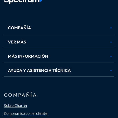
Facebook,
Instagram,
Youtube,
X,
se
se
se
se
COMPAÑÍA
abre
abre
abre
abre
en
en
en
en
una
una
una
una
VER MÁS
pestaña
pestaña
pestaña
pestaña
nueva
nueva
nueva
nueva
MÁS INFORMACIÓN
AYUDA Y ASISTENCIA TÉCNICA
COMPAÑÍA
Sobre Charter
Compromiso con el cliente