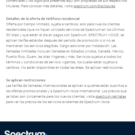
comerciales y los logotipos presentes aquí son propiedad de sus respectivos
titulares. Para conocer más detalles, visita
spectrum.com/disclosures
.
Detalles de la oferta de teléfono residencial
Oferta por tiempo limitado; sujeta a cambios; solo para nuevos clientes
residenciales (que no hayan utilizado servicios de Spectrum en los últimos
30 días) y que estén al día en pagos con Spectrum. SPECTRUM VOICE: se
aplican tarifas estándar después del período de promoción o si no se
mantienen los servicios elegibles. Cargo adicional por instalación. Las
llamadas ilimitadas incluyen llamadas en Estados Unidos, Canadá, México,
Puerto Rico, Guam, las Islas Vírgenes y más. Servicios sujetos a todos los
términos y condiciones de servicio vigentes, los cuales están sujetos a
cambios. No están disponibles en todas las áreas. Se aplican restricciones.
Se aplican restricciones
Las tarifas de llamadas internacionales se aplican a quienes están suscritos a
las ofertas promocionales y a Spectrum Voice International. Los precios que
se listan son únicamente para los nuevos clientes; visita
spectrum.net/rates
para ver los precios de los servicios existentes de Spectrum Voice.