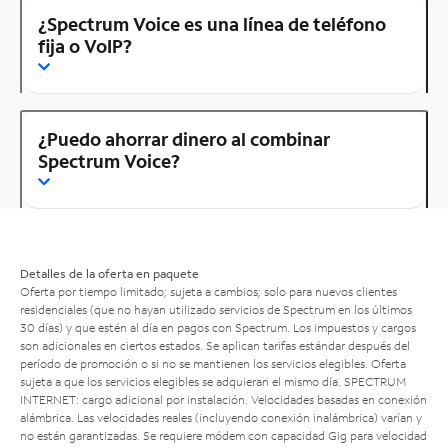
¿Spectrum Voice es una línea de teléfono
fija o VoIP?
¿Puedo ahorrar dinero al combinar
Spectrum Voice?
Detalles de la oferta en paquete
Oferta por tiempo limitado; sujeta a cambios; solo para nuevos clientes
residenciales (que no hayan utilizado servicios de Spectrum en los últimos
30 días) y que estén al día en pagos con Spectrum. Los impuestos y cargos
son adicionales en ciertos estados. Se aplican tarifas estándar después del
período de promoción o si no se mantienen los servicios elegibles. Oferta
sujeta a que los servicios elegibles se adquieran el mismo día. SPECTRUM
INTERNET: cargo adicional por instalación. Velocidades basadas en conexión
alámbrica. Las velocidades reales (incluyendo conexión inalámbrica) varían y
no están garantizadas. Se requiere módem con capacidad Gig para velocidad