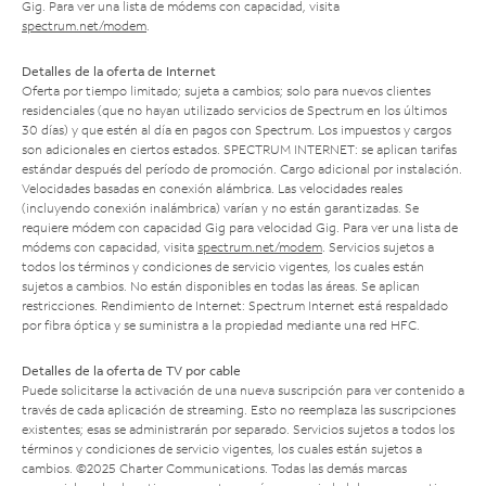
Gig. Para ver una lista de módems con capacidad, visita
spectrum.net/modem
.
Detalles de la oferta de Internet
Oferta por tiempo limitado; sujeta a cambios; solo para nuevos clientes
residenciales (que no hayan utilizado servicios de Spectrum en los últimos
30 días) y que estén al día en pagos con Spectrum. Los impuestos y cargos
son adicionales en ciertos estados. SPECTRUM INTERNET: se aplican tarifas
estándar después del período de promoción. Cargo adicional por instalación.
Velocidades basadas en conexión alámbrica. Las velocidades reales
(incluyendo conexión inalámbrica) varían y no están garantizadas. Se
requiere módem con capacidad Gig para velocidad Gig. Para ver una lista de
módems con capacidad, visita
spectrum.net/modem
. Servicios sujetos a
todos los términos y condiciones de servicio vigentes, los cuales están
sujetos a cambios. No están disponibles en todas las áreas. Se aplican
restricciones. Rendimiento de Internet: Spectrum Internet está respaldado
por fibra óptica y se suministra a la propiedad mediante una red HFC.
Detalles de la oferta de TV por cable
Puede solicitarse la activación de una nueva suscripción para ver contenido a
través de cada aplicación de streaming. Esto no reemplaza las suscripciones
existentes; esas se administrarán por separado. Servicios sujetos a todos los
términos y condiciones de servicio vigentes, los cuales están sujetos a
cambios. ©2025 Charter Communications. Todas las demás marcas