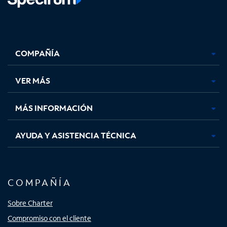
Facebook,
Instagram,
Youtube,
X,
se
se
se
se
COMPAÑÍA
abre
abre
abre
abre
en
en
en
en
una
una
una
una
VER MÁS
pestaña
pestaña
pestaña
pestaña
nueva
nueva
nueva
nueva
MÁS INFORMACIÓN
AYUDA Y ASISTENCIA TÉCNICA
COMPAÑÍA
Sobre Charter
Compromiso con el cliente