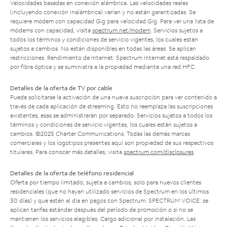
Velocidades basadas en conexión alámbrica. Las velocidades reales
(incluyendo conexión inalámbrica) varían y no están garantizadas. Se
requiere módem con capacidad Gig para velocidad Gig. Para ver una lista de
módems con capacidad, visita
spectrum.net/modem
. Servicios sujetos a
todos los términos y condiciones de servicio vigentes, los cuales están
sujetos a cambios. No están disponibles en todas las áreas. Se aplican
restricciones. Rendimiento de Internet: Spectrum Internet está respaldado
por fibra óptica y se suministra a la propiedad mediante una red HFC.
Detalles de la oferta de TV por cable
Puede solicitarse la activación de una nueva suscripción para ver contenido a
través de cada aplicación de streaming. Esto no reemplaza las suscripciones
existentes; esas se administrarán por separado. Servicios sujetos a todos los
términos y condiciones de servicio vigentes, los cuales están sujetos a
cambios. ©2025 Charter Communications. Todas las demás marcas
comerciales y los logotipos presentes aquí son propiedad de sus respectivos
titulares. Para conocer más detalles, visita
spectrum.com/disclosures
.
Detalles de la oferta de teléfono residencial
Oferta por tiempo limitado; sujeta a cambios; solo para nuevos clientes
residenciales (que no hayan utilizado servicios de Spectrum en los últimos
30 días) y que estén al día en pagos con Spectrum. SPECTRUM VOICE: se
aplican tarifas estándar después del período de promoción o si no se
mantienen los servicios elegibles. Cargo adicional por instalación. Las