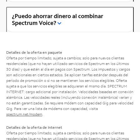
¿Puedo ahorrar dinero al combinar
Spectrum Voice?
Detalles de la oferta en paquete
Oferta por tiempo limitado; sujeta a cambios; solo para nuevos clientes
residenciales (que no hayan utilizado servicios de Spectrum en los últimos
30 días) y que estén al día en pagos con Spectrum. Los impuestos y cargos
son adicionales en ciertos estados. Se aplican tarifas estándar después del
período de promoción o si no se mantienen los servicios elegibles. Oferta
sujeta a que los servicios elegibles se adquieran el mismo día. SPECTRUM
INTERNET: cargo adicional por instalación. Velocidades basadas en conexión
alámbrica. Las velocidades reales (incluyendo conexión inalámbrica) varían y
no están garantizadas. Se requiere módem con capacidad Gig para velocidad
Gig. Para ver una lista de módems con capacidad, visita
spectrum.net/modem
.
Detalles de la oferta de Internet
Oferta por tiempo limitado; sujeta a cambios; solo para nuevos clientes
residenciales (que no hayan utilizado servicios de Spectrum en los últimos