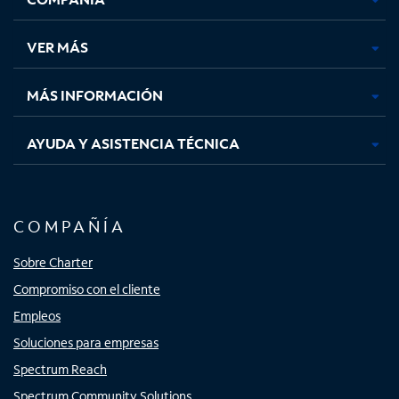
en
en
en
en
una
una
una
una
VER MÁS
pestaña
pestaña
pestaña
pestaña
nueva
nueva
nueva
nueva
MÁS INFORMACIÓN
AYUDA Y ASISTENCIA TÉCNICA
COMPAÑÍA
Sobre Charter
Compromiso con el cliente
Empleos
Soluciones para empresas
Spectrum Reach
Spectrum Community Solutions