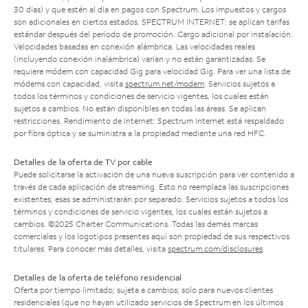
30 días) y que estén al día en pagos con Spectrum. Los impuestos y cargos
son adicionales en ciertos estados. SPECTRUM INTERNET: se aplican tarifas
estándar después del período de promoción. Cargo adicional por instalación.
Velocidades basadas en conexión alámbrica. Las velocidades reales
(incluyendo conexión inalámbrica) varían y no están garantizadas. Se
requiere módem con capacidad Gig para velocidad Gig. Para ver una lista de
módems con capacidad, visita
spectrum.net/modem
. Servicios sujetos a
todos los términos y condiciones de servicio vigentes, los cuales están
sujetos a cambios. No están disponibles en todas las áreas. Se aplican
restricciones. Rendimiento de Internet: Spectrum Internet está respaldado
por fibra óptica y se suministra a la propiedad mediante una red HFC.
Detalles de la oferta de TV por cable
Puede solicitarse la activación de una nueva suscripción para ver contenido a
través de cada aplicación de streaming. Esto no reemplaza las suscripciones
existentes; esas se administrarán por separado. Servicios sujetos a todos los
términos y condiciones de servicio vigentes, los cuales están sujetos a
cambios. ©2025 Charter Communications. Todas las demás marcas
comerciales y los logotipos presentes aquí son propiedad de sus respectivos
titulares. Para conocer más detalles, visita
spectrum.com/disclosures
.
Detalles de la oferta de teléfono residencial
Oferta por tiempo limitado; sujeta a cambios; solo para nuevos clientes
residenciales (que no hayan utilizado servicios de Spectrum en los últimos