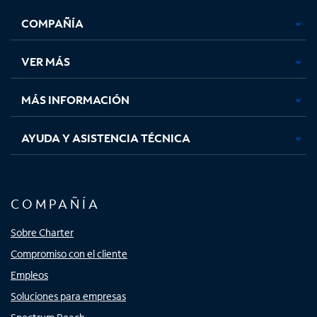
se
se
se
se
COMPAÑÍA
abre
abre
abre
abre
en
en
en
en
una
una
una
una
VER MÁS
pestaña
pestaña
pestaña
pestaña
nueva
nueva
nueva
nueva
MÁS INFORMACIÓN
AYUDA Y ASISTENCIA TÉCNICA
COMPAÑÍA
Sobre Charter
Compromiso con el cliente
Empleos
Soluciones para empresas