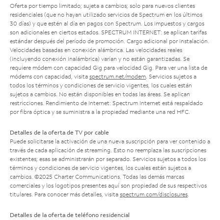
Oferta por tiempo limitado; sujeta a cambios; solo para nuevos clientes
residenciales (que no hayan utilizado servicios de Spectrum en los últimos
30 días) y que estén al día en pagos con Spectrum. Los impuestos y cargos
son adicionales en ciertos estados. SPECTRUM INTERNET: se aplican tarifas
estándar después del período de promoción. Cargo adicional por instalación.
Velocidades basadas en conexión alámbrica. Las velocidades reales
(incluyendo conexión inalámbrica) varían y no están garantizadas. Se
requiere módem con capacidad Gig para velocidad Gig. Para ver una lista de
módems con capacidad, visita
spectrum.net/modem
. Servicios sujetos a
todos los términos y condiciones de servicio vigentes, los cuales están
sujetos a cambios. No están disponibles en todas las áreas. Se aplican
restricciones. Rendimiento de Internet: Spectrum Internet está respaldado
por fibra óptica y se suministra a la propiedad mediante una red HFC.
Detalles de la oferta de TV por cable
Puede solicitarse la activación de una nueva suscripción para ver contenido a
través de cada aplicación de streaming. Esto no reemplaza las suscripciones
existentes; esas se administrarán por separado. Servicios sujetos a todos los
términos y condiciones de servicio vigentes, los cuales están sujetos a
cambios. ©2025 Charter Communications. Todas las demás marcas
comerciales y los logotipos presentes aquí son propiedad de sus respectivos
titulares. Para conocer más detalles, visita
spectrum.com/disclosures
.
Detalles de la oferta de teléfono residencial