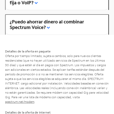
fija o VoIP?
¿Puedo ahorrar dinero al combinar
Spectrum Voice?
Detalles de la oferta en paquete
Oferta por tiempo limitado; sujeta a cambios; solo para nuevos clientes
residenciales (que no hayan utilizado servicios de Spectrum en los últimos
30 días) y que estén al día en pagos con Spectrum. Los impuestos y cargos
son adicionales en ciertos estados. Se aplican tarifas estándar después del
período de promoción o si no se mantienen los servicios elegibles. Oferta
sujeta a que los servicios elegibles se adquieran el mismo día. SPECTRUM
INTERNET: cargo adicional por instalación. Velocidades basadas en conexión
alámbrica. Las velocidades reales (incluyendo conexión inalámbrica) varían y
no están garantizadas. Se requiere módem con capacidad Gig para velocidad
Gig. Para ver una lista de módems con capacidad, visita
spectrum.net/modem
.
Detalles de la oferta de Internet