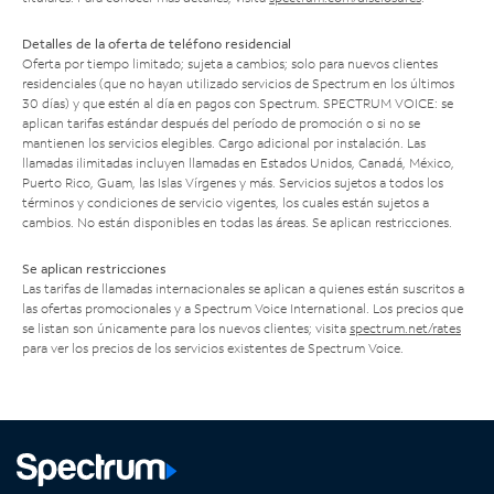
Detalles de la oferta de teléfono residencial
Oferta por tiempo limitado; sujeta a cambios; solo para nuevos clientes
residenciales (que no hayan utilizado servicios de Spectrum en los últimos
30 días) y que estén al día en pagos con Spectrum. SPECTRUM VOICE: se
aplican tarifas estándar después del período de promoción o si no se
mantienen los servicios elegibles. Cargo adicional por instalación. Las
llamadas ilimitadas incluyen llamadas en Estados Unidos, Canadá, México,
Puerto Rico, Guam, las Islas Vírgenes y más. Servicios sujetos a todos los
términos y condiciones de servicio vigentes, los cuales están sujetos a
cambios. No están disponibles en todas las áreas. Se aplican restricciones.
Se aplican restricciones
Las tarifas de llamadas internacionales se aplican a quienes están suscritos a
las ofertas promocionales y a Spectrum Voice International. Los precios que
se listan son únicamente para los nuevos clientes; visita
spectrum.net/rates
para ver los precios de los servicios existentes de Spectrum Voice.