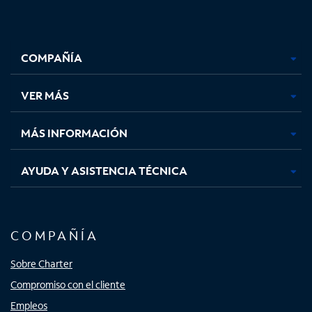
Facebook,
Instagram,
Youtube,
X,
se
se
se
se
COMPAÑÍA
abre
abre
abre
abre
en
en
en
en
una
una
una
una
VER MÁS
pestaña
pestaña
pestaña
pestaña
nueva
nueva
nueva
nueva
MÁS INFORMACIÓN
AYUDA Y ASISTENCIA TÉCNICA
COMPAÑÍA
Sobre Charter
Compromiso con el cliente
Empleos