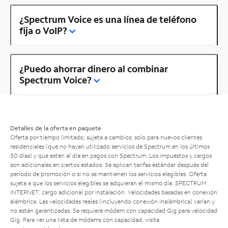
¿Spectrum Voice es una línea de teléfono
fija o VoIP?
¿Puedo ahorrar dinero al combinar
Spectrum Voice?
Detalles de la oferta en paquete
Oferta por tiempo limitado; sujeta a cambios; solo para nuevos clientes
residenciales (que no hayan utilizado servicios de Spectrum en los últimos
30 días) y que estén al día en pagos con Spectrum. Los impuestos y cargos
son adicionales en ciertos estados. Se aplican tarifas estándar después del
período de promoción o si no se mantienen los servicios elegibles. Oferta
sujeta a que los servicios elegibles se adquieran el mismo día. SPECTRUM
INTERNET: cargo adicional por instalación. Velocidades basadas en conexión
alámbrica. Las velocidades reales (incluyendo conexión inalámbrica) varían y
no están garantizadas. Se requiere módem con capacidad Gig para velocidad
Gig. Para ver una lista de módems con capacidad, visita