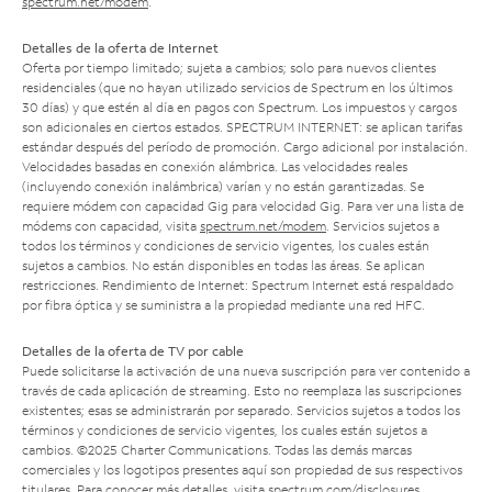
spectrum.net/modem
.
Detalles de la oferta de Internet
Oferta por tiempo limitado; sujeta a cambios; solo para nuevos clientes
residenciales (que no hayan utilizado servicios de Spectrum en los últimos
30 días) y que estén al día en pagos con Spectrum. Los impuestos y cargos
son adicionales en ciertos estados. SPECTRUM INTERNET: se aplican tarifas
estándar después del período de promoción. Cargo adicional por instalación.
Velocidades basadas en conexión alámbrica. Las velocidades reales
(incluyendo conexión inalámbrica) varían y no están garantizadas. Se
requiere módem con capacidad Gig para velocidad Gig. Para ver una lista de
módems con capacidad, visita
spectrum.net/modem
. Servicios sujetos a
todos los términos y condiciones de servicio vigentes, los cuales están
sujetos a cambios. No están disponibles en todas las áreas. Se aplican
restricciones. Rendimiento de Internet: Spectrum Internet está respaldado
por fibra óptica y se suministra a la propiedad mediante una red HFC.
Detalles de la oferta de TV por cable
Puede solicitarse la activación de una nueva suscripción para ver contenido a
través de cada aplicación de streaming. Esto no reemplaza las suscripciones
existentes; esas se administrarán por separado. Servicios sujetos a todos los
términos y condiciones de servicio vigentes, los cuales están sujetos a
cambios. ©2025 Charter Communications. Todas las demás marcas
comerciales y los logotipos presentes aquí son propiedad de sus respectivos
titulares. Para conocer más detalles, visita
spectrum.com/disclosures
.