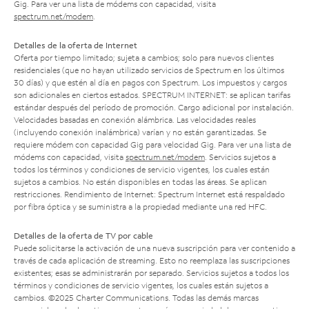
Gig. Para ver una lista de módems con capacidad, visita
spectrum.net/modem
.
Detalles de la oferta de Internet
Oferta por tiempo limitado; sujeta a cambios; solo para nuevos clientes
residenciales (que no hayan utilizado servicios de Spectrum en los últimos
30 días) y que estén al día en pagos con Spectrum. Los impuestos y cargos
son adicionales en ciertos estados. SPECTRUM INTERNET: se aplican tarifas
estándar después del período de promoción. Cargo adicional por instalación.
Velocidades basadas en conexión alámbrica. Las velocidades reales
(incluyendo conexión inalámbrica) varían y no están garantizadas. Se
requiere módem con capacidad Gig para velocidad Gig. Para ver una lista de
módems con capacidad, visita
spectrum.net/modem
. Servicios sujetos a
todos los términos y condiciones de servicio vigentes, los cuales están
sujetos a cambios. No están disponibles en todas las áreas. Se aplican
restricciones. Rendimiento de Internet: Spectrum Internet está respaldado
por fibra óptica y se suministra a la propiedad mediante una red HFC.
Detalles de la oferta de TV por cable
Puede solicitarse la activación de una nueva suscripción para ver contenido a
través de cada aplicación de streaming. Esto no reemplaza las suscripciones
existentes; esas se administrarán por separado. Servicios sujetos a todos los
términos y condiciones de servicio vigentes, los cuales están sujetos a
cambios. ©2025 Charter Communications. Todas las demás marcas