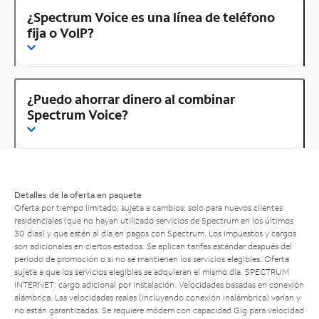
¿Spectrum Voice es una línea de teléfono
fija o VoIP?
¿Puedo ahorrar dinero al combinar
Spectrum Voice?
Detalles de la oferta en paquete
Oferta por tiempo limitado; sujeta a cambios; solo para nuevos clientes
residenciales (que no hayan utilizado servicios de Spectrum en los últimos
30 días) y que estén al día en pagos con Spectrum. Los impuestos y cargos
son adicionales en ciertos estados. Se aplican tarifas estándar después del
período de promoción o si no se mantienen los servicios elegibles. Oferta
sujeta a que los servicios elegibles se adquieran el mismo día. SPECTRUM
INTERNET: cargo adicional por instalación. Velocidades basadas en conexión
alámbrica. Las velocidades reales (incluyendo conexión inalámbrica) varían y
no están garantizadas. Se requiere módem con capacidad Gig para velocidad