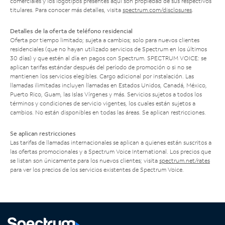
comerciales y los logotipos presentes aquí son propiedad de sus respectivos
titulares. Para conocer más detalles, visita
spectrum.com/disclosures
.
Detalles de la oferta de teléfono residencial
Oferta por tiempo limitado; sujeta a cambios; solo para nuevos clientes
residenciales (que no hayan utilizado servicios de Spectrum en los últimos
30 días) y que estén al día en pagos con Spectrum. SPECTRUM VOICE: se
aplican tarifas estándar después del período de promoción o si no se
mantienen los servicios elegibles. Cargo adicional por instalación. Las
llamadas ilimitadas incluyen llamadas en Estados Unidos, Canadá, México,
Puerto Rico, Guam, las Islas Vírgenes y más. Servicios sujetos a todos los
términos y condiciones de servicio vigentes, los cuales están sujetos a
cambios. No están disponibles en todas las áreas. Se aplican restricciones.
Se aplican restricciones
Las tarifas de llamadas internacionales se aplican a quienes están suscritos a
las ofertas promocionales y a Spectrum Voice International. Los precios que
se listan son únicamente para los nuevos clientes; visita
spectrum.net/rates
para ver los precios de los servicios existentes de Spectrum Voice.