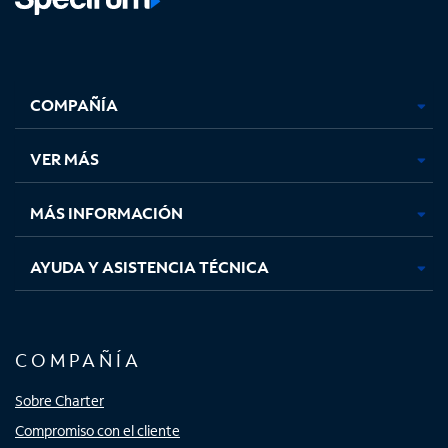
Facebook,
Instagram,
Youtube,
X,
se
se
se
se
COMPAÑÍA
abre
abre
abre
abre
en
en
en
en
una
una
una
una
VER MÁS
pestaña
pestaña
pestaña
pestaña
nueva
nueva
nueva
nueva
MÁS INFORMACIÓN
AYUDA Y ASISTENCIA TÉCNICA
COMPAÑÍA
Sobre Charter
Compromiso con el cliente