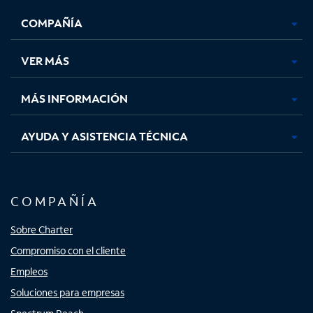
se
se
se
se
COMPAÑÍA
abre
abre
abre
abre
en
en
en
en
una
una
una
una
VER MÁS
pestaña
pestaña
pestaña
pestaña
nueva
nueva
nueva
nueva
MÁS INFORMACIÓN
AYUDA Y ASISTENCIA TÉCNICA
COMPAÑÍA
Sobre Charter
Compromiso con el cliente
Empleos
Soluciones para empresas