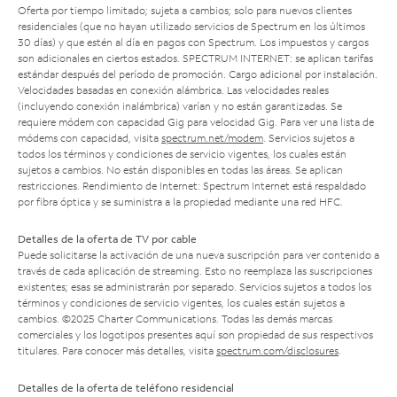
Oferta por tiempo limitado; sujeta a cambios; solo para nuevos clientes
residenciales (que no hayan utilizado servicios de Spectrum en los últimos
30 días) y que estén al día en pagos con Spectrum. Los impuestos y cargos
son adicionales en ciertos estados. SPECTRUM INTERNET: se aplican tarifas
estándar después del período de promoción. Cargo adicional por instalación.
Velocidades basadas en conexión alámbrica. Las velocidades reales
(incluyendo conexión inalámbrica) varían y no están garantizadas. Se
requiere módem con capacidad Gig para velocidad Gig. Para ver una lista de
módems con capacidad, visita
spectrum.net/modem
. Servicios sujetos a
todos los términos y condiciones de servicio vigentes, los cuales están
sujetos a cambios. No están disponibles en todas las áreas. Se aplican
restricciones. Rendimiento de Internet: Spectrum Internet está respaldado
por fibra óptica y se suministra a la propiedad mediante una red HFC.
Detalles de la oferta de TV por cable
Puede solicitarse la activación de una nueva suscripción para ver contenido a
través de cada aplicación de streaming. Esto no reemplaza las suscripciones
existentes; esas se administrarán por separado. Servicios sujetos a todos los
términos y condiciones de servicio vigentes, los cuales están sujetos a
cambios. ©2025 Charter Communications. Todas las demás marcas
comerciales y los logotipos presentes aquí son propiedad de sus respectivos
titulares. Para conocer más detalles, visita
spectrum.com/disclosures
.
Detalles de la oferta de teléfono residencial