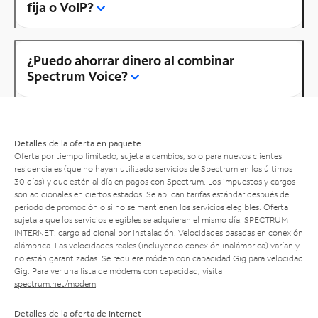
fija o VoIP?
¿Puedo ahorrar dinero al combinar
Spectrum Voice?
Detalles de la oferta en paquete
Oferta por tiempo limitado; sujeta a cambios; solo para nuevos clientes
residenciales (que no hayan utilizado servicios de Spectrum en los últimos
30 días) y que estén al día en pagos con Spectrum. Los impuestos y cargos
son adicionales en ciertos estados. Se aplican tarifas estándar después del
período de promoción o si no se mantienen los servicios elegibles. Oferta
sujeta a que los servicios elegibles se adquieran el mismo día. SPECTRUM
INTERNET: cargo adicional por instalación. Velocidades basadas en conexión
alámbrica. Las velocidades reales (incluyendo conexión inalámbrica) varían y
no están garantizadas. Se requiere módem con capacidad Gig para velocidad
Gig. Para ver una lista de módems con capacidad, visita
spectrum.net/modem
.
Detalles de la oferta de Internet