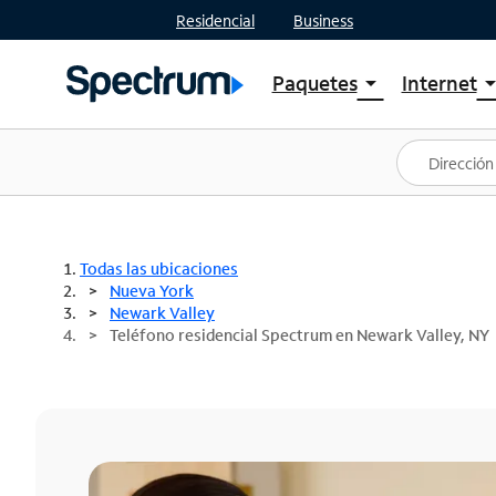
Residencial
Business
Paquetes
Internet
arrow_drop_down
arrow_drop
Ver paquetes
Spectr
Spectrum One
Planes
Mejores ofertas
Spectr
Ofertas en tu área
Intern
Todas las ubicaciones
Nueva York
Newark Valley
Teléfono residencial Spectrum en Newark Valley, NY