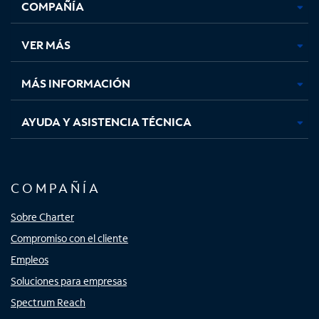
COMPAÑÍA
abre
abre
abre
abre
en
en
en
en
una
una
una
una
VER MÁS
pestaña
pestaña
pestaña
pestaña
nueva
nueva
nueva
nueva
MÁS INFORMACIÓN
AYUDA Y ASISTENCIA TÉCNICA
COMPAÑÍA
Sobre Charter
Compromiso con el cliente
Empleos
Soluciones para empresas
Spectrum Reach