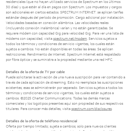
residenciales (que no hayan utilizado servicios de Spectrum en los últimos
30 días) y que estén al día en pagos con Spectrum. Los impuestos y cargos
son adicionales en ciertos estados. SPECTRUM INTERNET: se aplican tarifas
estándar después del período de promoción. Cargo adicional por instalación.
Velocidades basadas en conexión alámbrica. Las velocidades reales
(incluyendo conexión inalámbrica) varían y no están garantizadas. Se
requiere módem con capacidad Gig para velocidad Gig. Para ver una lista de
módems con capacidad, visita
spectrum.net/modem
. Servicios sujetos a
todos los términos y condiciones de servicio vigentes, los cuales están
sujetos a cambios. No están disponibles en todas las áreas. Se aplican
restricciones. Rendimiento de Internet: Spectrum Internet está respaldado
por fibra óptica y se suministra a la propiedad mediante una red HFC.
Detalles de la oferta de TV por cable
Puede solicitarse la activación de una nueva suscripción para ver contenido a
través de cada aplicación de streaming. Esto no reemplaza las suscripciones
existentes; esas se administrarán por separado. Servicios sujetos a todos los
términos y condiciones de servicio vigentes, los cuales están sujetos a
cambios. ©2025 Charter Communications. Todas las demás marcas
comerciales y los logotipos presentes aquí son propiedad de sus respectivos
titulares. Para conocer más detalles, visita
spectrum.com/disclosures
.
Detalles de la oferta de teléfono residencial
Oferta por tiempo limitado; sujeta a cambios; solo para nuevos clientes