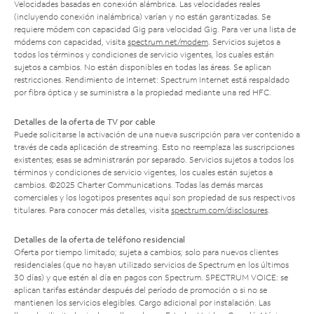
Velocidades basadas en conexión alámbrica. Las velocidades reales
(incluyendo conexión inalámbrica) varían y no están garantizadas. Se
requiere módem con capacidad Gig para velocidad Gig. Para ver una lista de
módems con capacidad, visita
spectrum.net/modem
. Servicios sujetos a
todos los términos y condiciones de servicio vigentes, los cuales están
sujetos a cambios. No están disponibles en todas las áreas. Se aplican
restricciones. Rendimiento de Internet: Spectrum Internet está respaldado
por fibra óptica y se suministra a la propiedad mediante una red HFC.
Detalles de la oferta de TV por cable
Puede solicitarse la activación de una nueva suscripción para ver contenido a
través de cada aplicación de streaming. Esto no reemplaza las suscripciones
existentes; esas se administrarán por separado. Servicios sujetos a todos los
términos y condiciones de servicio vigentes, los cuales están sujetos a
cambios. ©2025 Charter Communications. Todas las demás marcas
comerciales y los logotipos presentes aquí son propiedad de sus respectivos
titulares. Para conocer más detalles, visita
spectrum.com/disclosures
.
Detalles de la oferta de teléfono residencial
Oferta por tiempo limitado; sujeta a cambios; solo para nuevos clientes
residenciales (que no hayan utilizado servicios de Spectrum en los últimos
30 días) y que estén al día en pagos con Spectrum. SPECTRUM VOICE: se
aplican tarifas estándar después del período de promoción o si no se
mantienen los servicios elegibles. Cargo adicional por instalación. Las