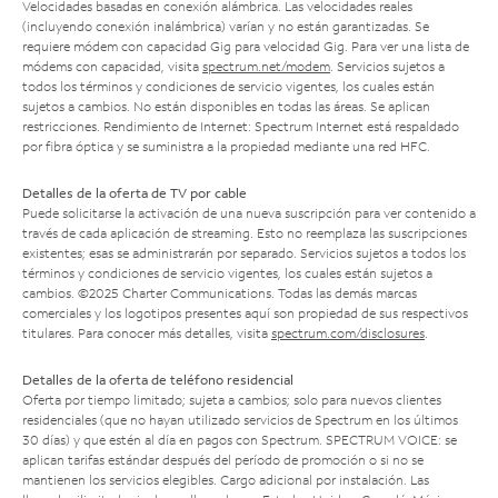
Velocidades basadas en conexión alámbrica. Las velocidades reales
(incluyendo conexión inalámbrica) varían y no están garantizadas. Se
requiere módem con capacidad Gig para velocidad Gig. Para ver una lista de
módems con capacidad, visita
spectrum.net/modem
. Servicios sujetos a
todos los términos y condiciones de servicio vigentes, los cuales están
sujetos a cambios. No están disponibles en todas las áreas. Se aplican
restricciones. Rendimiento de Internet: Spectrum Internet está respaldado
por fibra óptica y se suministra a la propiedad mediante una red HFC.
Detalles de la oferta de TV por cable
Puede solicitarse la activación de una nueva suscripción para ver contenido a
través de cada aplicación de streaming. Esto no reemplaza las suscripciones
existentes; esas se administrarán por separado. Servicios sujetos a todos los
términos y condiciones de servicio vigentes, los cuales están sujetos a
cambios. ©2025 Charter Communications. Todas las demás marcas
comerciales y los logotipos presentes aquí son propiedad de sus respectivos
titulares. Para conocer más detalles, visita
spectrum.com/disclosures
.
Detalles de la oferta de teléfono residencial
Oferta por tiempo limitado; sujeta a cambios; solo para nuevos clientes
residenciales (que no hayan utilizado servicios de Spectrum en los últimos
30 días) y que estén al día en pagos con Spectrum. SPECTRUM VOICE: se
aplican tarifas estándar después del período de promoción o si no se
mantienen los servicios elegibles. Cargo adicional por instalación. Las