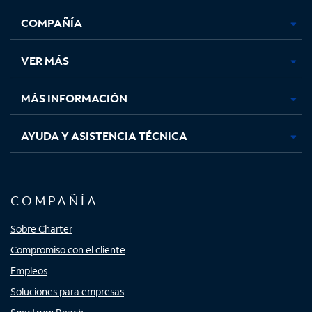
se
se
se
se
COMPAÑÍA
abre
abre
abre
abre
en
en
en
en
una
una
una
una
VER MÁS
pestaña
pestaña
pestaña
pestaña
nueva
nueva
nueva
nueva
MÁS INFORMACIÓN
AYUDA Y ASISTENCIA TÉCNICA
COMPAÑÍA
Sobre Charter
Compromiso con el cliente
Empleos
Soluciones para empresas