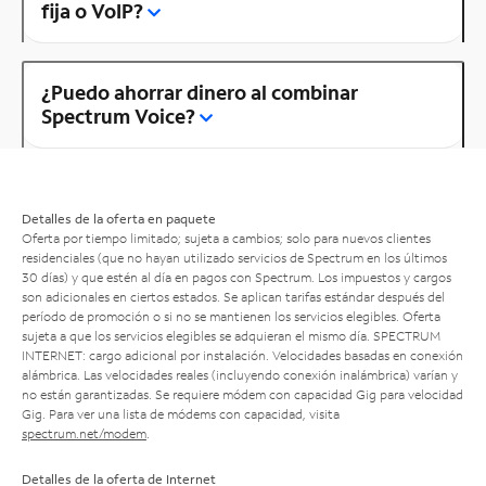
fija o VoIP?
¿Puedo ahorrar dinero al combinar
Spectrum Voice?
Detalles de la oferta en paquete
Oferta por tiempo limitado; sujeta a cambios; solo para nuevos clientes
residenciales (que no hayan utilizado servicios de Spectrum en los últimos
30 días) y que estén al día en pagos con Spectrum. Los impuestos y cargos
son adicionales en ciertos estados. Se aplican tarifas estándar después del
período de promoción o si no se mantienen los servicios elegibles. Oferta
sujeta a que los servicios elegibles se adquieran el mismo día. SPECTRUM
INTERNET: cargo adicional por instalación. Velocidades basadas en conexión
alámbrica. Las velocidades reales (incluyendo conexión inalámbrica) varían y
no están garantizadas. Se requiere módem con capacidad Gig para velocidad
Gig. Para ver una lista de módems con capacidad, visita
spectrum.net/modem
.
Detalles de la oferta de Internet