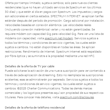
Oferta por tiempo limitado; sujeta a cambios; solo para nuevos clientes
residenciales (que no hayan utilizado servicios de Spectrum en los últimos
30 días) y que estén al día en pagos con Spectrum. Los impuestos y cargos
son adicionales en ciertos estados. SPECTRUM INTERNET: se aplican tarifas
estándar después del período de promoción. Cargo adicional por instalación.
Velocidades basadas en conexión alámbrica. Las velocidades reales
(incluyendo conexión inalámbrica) varían y no están garantizadas. Se
requiere módem con capacidad Gig para velocidad Gig. Para ver una lista de
módems con capacidad, visita
spectrum.net/modem
. Servicios sujetos a
todos los términos y condiciones de servicio vigentes, los cuales están
sujetos a cambios. No están disponibles en todas las áreas. Se aplican
restricciones. Rendimiento de Internet: Spectrum Internet está respaldado
por fibra óptica y se suministra a la propiedad mediante una red HFC.
Detalles de la oferta de TV por cable
Puede solicitarse la activación de una nueva suscripción para ver contenido a
través de cada aplicación de streaming. Esto no reemplaza las suscripciones
existentes; esas se administrarán por separado. Servicios sujetos a todos los
términos y condiciones de servicio vigentes, los cuales están sujetos a
cambios. ©2025 Charter Communications. Todas las demás marcas
comerciales y los logotipos presentes aquí son propiedad de sus respectivos
titulares. Para conocer más detalles, visita
spectrum.com/disclosures
.
Detalles de la oferta de teléfono residencial