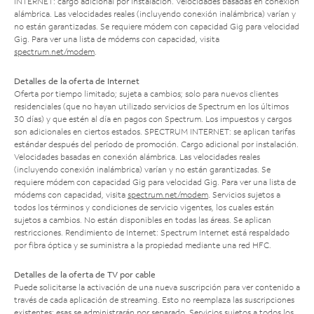
INTERNET: cargo adicional por instalación. Velocidades basadas en conexión
alámbrica. Las velocidades reales (incluyendo conexión inalámbrica) varían y
no están garantizadas. Se requiere módem con capacidad Gig para velocidad
Gig. Para ver una lista de módems con capacidad, visita
spectrum.net/modem
.
Detalles de la oferta de Internet
Oferta por tiempo limitado; sujeta a cambios; solo para nuevos clientes
residenciales (que no hayan utilizado servicios de Spectrum en los últimos
30 días) y que estén al día en pagos con Spectrum. Los impuestos y cargos
son adicionales en ciertos estados. SPECTRUM INTERNET: se aplican tarifas
estándar después del período de promoción. Cargo adicional por instalación.
Velocidades basadas en conexión alámbrica. Las velocidades reales
(incluyendo conexión inalámbrica) varían y no están garantizadas. Se
requiere módem con capacidad Gig para velocidad Gig. Para ver una lista de
módems con capacidad, visita
spectrum.net/modem
. Servicios sujetos a
todos los términos y condiciones de servicio vigentes, los cuales están
sujetos a cambios. No están disponibles en todas las áreas. Se aplican
restricciones. Rendimiento de Internet: Spectrum Internet está respaldado
por fibra óptica y se suministra a la propiedad mediante una red HFC.
Detalles de la oferta de TV por cable
Puede solicitarse la activación de una nueva suscripción para ver contenido a
través de cada aplicación de streaming. Esto no reemplaza las suscripciones
existentes; esas se administrarán por separado. Servicios sujetos a todos los