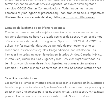
términos y condiciones de servicio vigentes, los cuales están sujetos a
cambios. ©2025 Charter Communications. Todas las demás marcas
comerciales y los logotipos presentes aquí son propiedad de sus respectivos
titulares. Para conocer más detalles, visita
spectrum.com/disclosures
.
Detalles de la oferta de teléfono residencial
Oferta por tiempo limitado; sujeta a cambios; solo para nuevos clientes
residenciales (que no hayan utilizado servicios de Spectrum en los últimos
30 días) y que estén al día en pagos con Spectrum. SPECTRUM VOICE: se
aplican tarifas estándar después del período de promoción o si no se
mantienen los servicios elegibles. Cargo adicional por instalación. Las
llamadas ilimitadas incluyen llamadas en Estados Unidos, Canadá, México,
Puerto Rico, Guam, las Islas Vírgenes y más. Servicios sujetos a todos los
términos y condiciones de servicio vigentes, los cuales están sujetos a
cambios. No están disponibles en todas las áreas. Se aplican restricciones.
Se aplican restricciones
Las tarifas de llamadas internacionales se aplican a quienes están suscritos a
las ofertas promocionales y a Spectrum Voice International. Los precios que
se listan son únicamente para los nuevos clientes; visita
spectrum.net/rates
para ver los precios de los servicios existentes de Spectrum Voice.