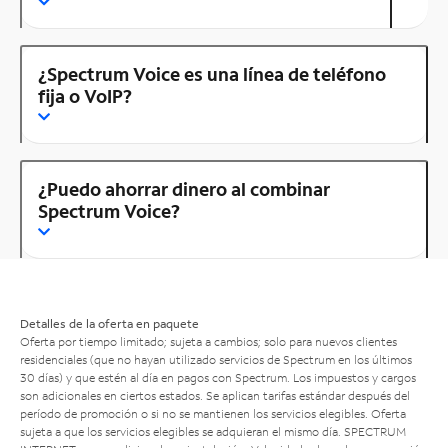
¿Spectrum Voice es una línea de teléfono
fija o VoIP?
¿Puedo ahorrar dinero al combinar
Spectrum Voice?
Detalles de la oferta en paquete
Oferta por tiempo limitado; sujeta a cambios; solo para nuevos clientes
residenciales (que no hayan utilizado servicios de Spectrum en los últimos
30 días) y que estén al día en pagos con Spectrum. Los impuestos y cargos
son adicionales en ciertos estados. Se aplican tarifas estándar después del
período de promoción o si no se mantienen los servicios elegibles. Oferta
sujeta a que los servicios elegibles se adquieran el mismo día. SPECTRUM