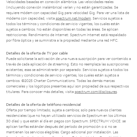
Velocidades basadas en conexión alámbrica. Las velocidades reales
(incluyendo conexión inalámbrica) varían y no están garantizadas. Se
requiere módem con capacidad Gig para velocidad Gig. Para ver una lista de
módems con capacidad, visita
spectrum.net/modem
. Servicios sujetos a
todos los términos y condiciones de servicio vigentes, los cuales están
sujetos a cambios. No están disponibles en todas las áreas. Se aplican
restricciones. Rendimiento de Internet: Spectrum Internet está respaldado
por fibra óptica y se suministra a la propiedad mediante una red HFC.
Detalles de la oferta de TV por cable
Puede solicitarse la activación de una nueva suscripción para ver contenido a
través de cada aplicación de streaming. Esto no reemplaza las suscripciones
existentes; esas se administrarán por separado. Servicios sujetos a todos los
términos y condiciones de servicio vigentes, los cuales están sujetos a
cambios. ©2025 Charter Communications. Todas las demás marcas
comerciales y los logotipos presentes aquí son propiedad de sus respectivos
titulares. Para conocer más detalles, visita
spectrum.com/disclosures
.
Detalles de la oferta de teléfono residencial
Oferta por tiempo limitado; sujeta a cambios; solo para nuevos clientes
residenciales (que no hayan utilizado servicios de Spectrum en los últimos
30 días) y que estén al día en pagos con Spectrum. SPECTRUM VOICE: se
aplican tarifas estándar después del período de promoción o si no se
mantienen los servicios elegibles. Cargo adicional por instalación. Las