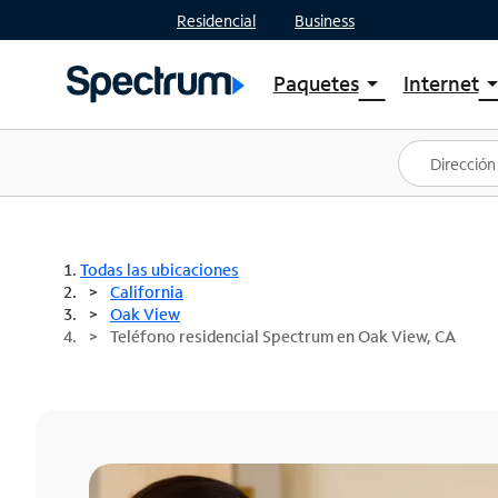
Residencial
Business
Paquetes
Internet
arrow_drop_down
arrow_drop
Ver paquetes
Spectr
Spectrum One
Planes
Mejores ofertas
Spectr
Ofertas en tu área
Intern
Todas las ubicaciones
California
Oak View
Teléfono residencial Spectrum en Oak View, CA