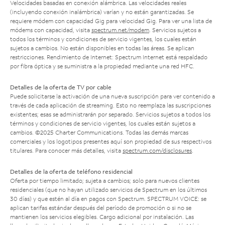
Velocidades basadas en conexión alámbrica. Las velocidades reales
(incluyendo conexión inalámbrica) varían y no están garantizadas. Se
requiere módem con capacidad Gig para velocidad Gig. Para ver una lista de
módems con capacidad, visita
spectrum.net/modem
. Servicios sujetos a
todos los términos y condiciones de servicio vigentes, los cuales están
sujetos a cambios. No están disponibles en todas las áreas. Se aplican
restricciones. Rendimiento de Internet: Spectrum Internet está respaldado
por fibra óptica y se suministra a la propiedad mediante una red HFC.
Detalles de la oferta de TV por cable
Puede solicitarse la activación de una nueva suscripción para ver contenido a
través de cada aplicación de streaming. Esto no reemplaza las suscripciones
existentes; esas se administrarán por separado. Servicios sujetos a todos los
términos y condiciones de servicio vigentes, los cuales están sujetos a
cambios. ©2025 Charter Communications. Todas las demás marcas
comerciales y los logotipos presentes aquí son propiedad de sus respectivos
titulares. Para conocer más detalles, visita
spectrum.com/disclosures
.
Detalles de la oferta de teléfono residencial
Oferta por tiempo limitado; sujeta a cambios; solo para nuevos clientes
residenciales (que no hayan utilizado servicios de Spectrum en los últimos
30 días) y que estén al día en pagos con Spectrum. SPECTRUM VOICE: se
aplican tarifas estándar después del período de promoción o si no se
mantienen los servicios elegibles. Cargo adicional por instalación. Las