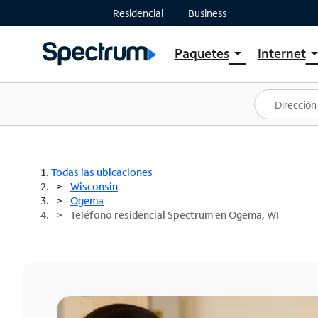
Residencial
Business
Paquetes
Internet
arrow_drop_down
arrow_drop
Ver paquetes
Spectr
Spectrum One
Planes
Mejores ofertas
Spectr
Ofertas en tu área
Intern
Todas las ubicaciones
Wisconsin
Ogema
Teléfono residencial Spectrum en Ogema, WI